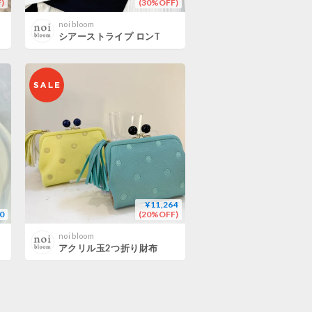
)
(30%OFF)
noi bloom
シアーストライプ ロンT
¥11,264
0
(20%OFF)
noi bloom
アクリル玉2つ折り財布