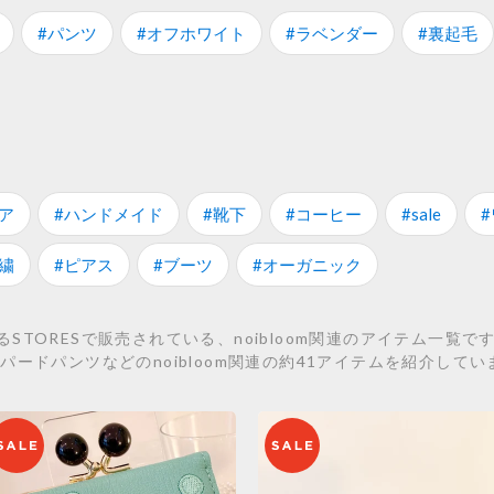
#パンツ
#オフホワイト
#ラベンダー
#裏起毛
ア
#ハンドメイド
#靴下
#コーヒー
#sale
繍
#ピアス
#ブーツ
#オーガニック
STORESで販売されている、noibloom関連のアイテム一覧
ードパンツなどのnoibloom関連の約41アイテムを紹介してい