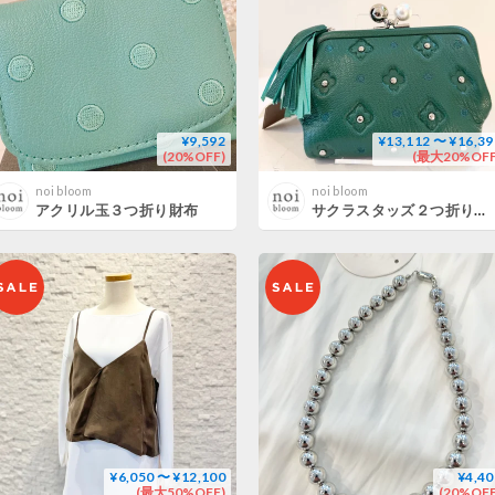
¥9,592
¥13,112 〜 ¥16,39
(20%OFF)
(最大20%OFF
noi bloom
noi bloom
アクリル玉３つ折り財布
サクラスタッズ２つ折り財布
¥6,050 〜 ¥12,100
¥4,40
(最大50%OFF)
(20%OFF