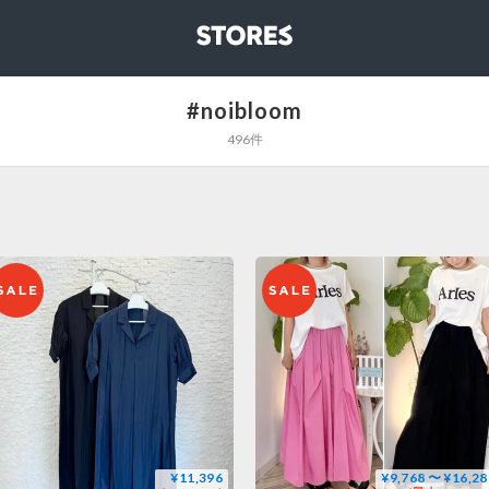
STORES
#noibloom
496件
¥11,396
¥9,768 〜 ¥16,28