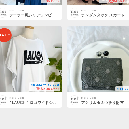
(30%OFF)
(最大40%OFF
noi bloom
noi bloom
テーラー風シャツワンピース
ランダムタック スカート
¥6,853 〜 ¥9,790
(最大30%OFF)
¥11,99
noi bloom
noi bloom
" LAUGH " ロゴワイドシルエットTシャツ
アクリル玉３つ折り財布