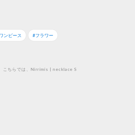
#ワンピース
#フラワー
、Nirrimis | necklace S