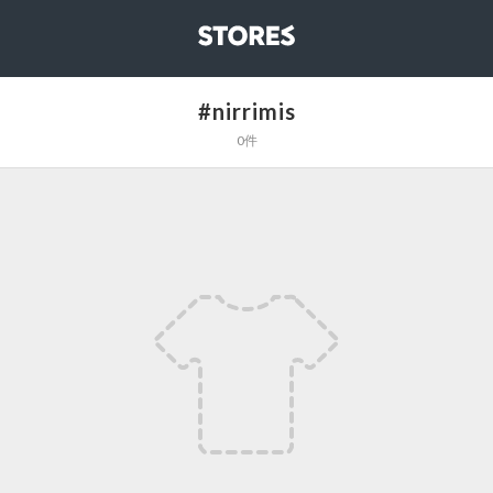
STORES
#nirrimis
0件