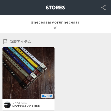
SNS
STORES
#necessaryorunnecesar
1件
新着アイテム
¥6,380
MAPS E-Shop
NECESSARY OR UNNECESSARY BELT NYLON