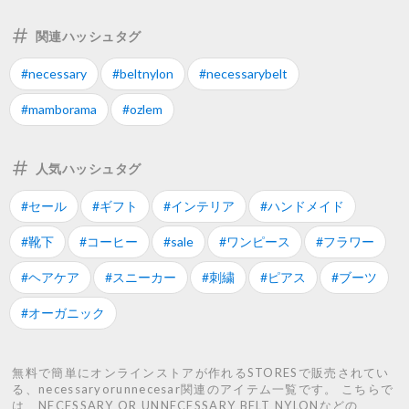
関連ハッシュタグ
#necessary
#beltnylon
#necessarybelt
#mamborama
#ozlem
人気ハッシュタグ
#セール
#ギフト
#インテリア
#ハンドメイド
#靴下
#コーヒー
#sale
#ワンピース
#フラワー
#ヘアケア
#スニーカー
#刺繍
#ピアス
#ブーツ
#オーガニック
無料で簡単にオンラインストアが作れるSTORESで販売されてい
る、necessaryorunnecesar関連のアイテム一覧です。 こちらで
は、NECESSARY OR UNNECESSARY BELT NYLONなどの