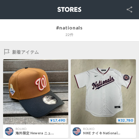
SNS
STORES
#nationals
22件
新着アイテム
¥17,490
¥32,780
ROLIKO
ROLIKO
海外限定 Newera ニューエラ 9Forty Aフレーム Nationals ナショナルズ 2019 World Series キャップ (940-306)
NIKE ナイキ Nationals ワシントン ナショナルズ MLB オフィシャルライセンス リミテッド ジャージー (MLBJ25)