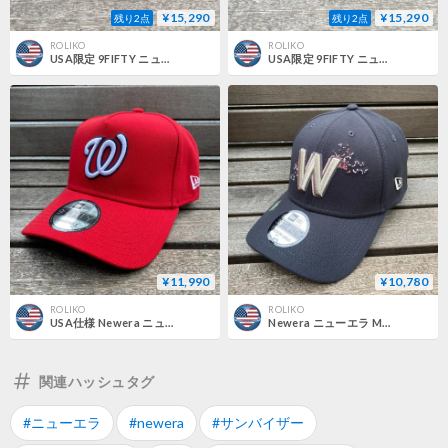
¥15,290
¥15,290
残り2点
残り2点
ROLIKO
ROLIKO
USA限定 9FIFTY ニューエラ MLB ワシントン ナショナルズ Nationals スナップバックキャップ ARCHIVE (950-232)
USA限定 9FIFTY ニューエラ MLB ワシントン ナショナルズ Nationals スナップバックキャップ ARCHIVE 赤 (950-233)
¥11,990
¥10,780
ROLIKO
ROLIKO
USA仕様 Newera ニューエラ 9Forty A-Frame Aフレーム WSH Nationals ナショナルズ OTC キャップ (940-45)
Newera ニューエラ MLB 39THIRTY ナショナルズ WSH Nationals ストレッチフィットキャップ
関連ハッシュタグ
#ニューエラ
#newera
#サンバイザー