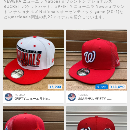
NEWERA ニューエラ Nationals ワシントン ナショナルズ
BUCKET バケットハット、59FIFTY ニューエラ Newera ワシン
トン ナショナルズ Nationals オーセンティック game (30-1)な
どのnationals関連の約22アイテムを紹介しています。
¥8,900
¥13,090
残り2点
ROLIKO
ROLIKO
9FIFTY ニューエラ Newera ワシントン ナショナルズ Nationals 白/赤 RetroTitle MLB
USAモデル 9FIFTY ニューエラ MLB ナショナルズ Nationals クラシック トラッカーキャップ