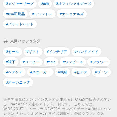
#メジャーリーグ
#mlb
#オフィシャルグッズ
#usa正規品
#ワシントン
#ナショナルズ
#バケットハット
人気ハッシュタグ
#セール
#ギフト
#インテリア
#ハンドメイド
#靴下
#コーヒー
#sale
#ワンピース
#フラワー
#ヘアケア
#スニーカー
#刺繍
#ピアス
#ブーツ
#オーガニック
無料で簡単にオンラインストアが作れるSTORESで販売されてい
る、nationals関連のアイテム一覧です。 こちらでは、
WORKOUT ニューエラ NEWERA サンバイザー Nationals ワシ
ントン ナショナルズ MLB サイズ調節可、公式クラブハウス