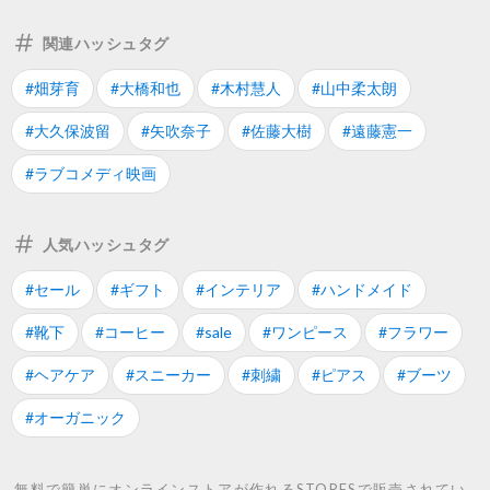
関連ハッシュタグ
#畑芽育
#大橋和也
#木村慧人
#山中柔太朗
#大久保波留
#矢吹奈子
#佐藤大樹
#遠藤憲一
#ラブコメディ映画
人気ハッシュタグ
#セール
#ギフト
#インテリア
#ハンドメイド
#靴下
#コーヒー
#sale
#ワンピース
#フラワー
#ヘアケア
#スニーカー
#刺繍
#ピアス
#ブーツ
#オーガニック
無料で簡単にオンラインストアが作れるSTORESで販売されてい