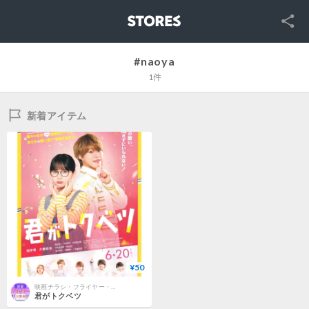
SNS
STORES
#naoya
1件
新着アイテム
¥50
映画チラシ・フライヤー・パンフレット販売 大辞典
君がトクベツ