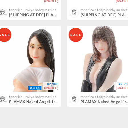
(8%OFF)
(8%OFF
tonerico：tokyo hobby market
tonerico：tokyo hobby market
[SHIPPING AT DEC] PLAMAX MF-104 Rider's portrait Honda MOTRA イエロー/グリーン/ウィステリア
[SHIPPING AT DEC] PLAMAX MF-102 Rider's portrait Honda Fusion ターコイズ/カスタード/オーキッド
¥2,988
¥2,98
(3%OFF)
(3%OFF
残り1点
tonerico：tokyo hobby market
tonerico：tokyo hobby market
PLAMAX Naked Angel 1:20 蓮実クレア KUREA HASUMI
PLAMAX Naked Angel 1:20 鷲