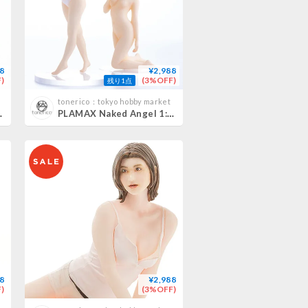
8
¥2,988
)
(3%OFF)
残り1点
tonerico：tokyo hobby market
MARINA SIRAISHI
PLAMAX Naked Angel 1:20 戸田真琴 MAKOTO TODA
8
¥2,988
)
(3%OFF)