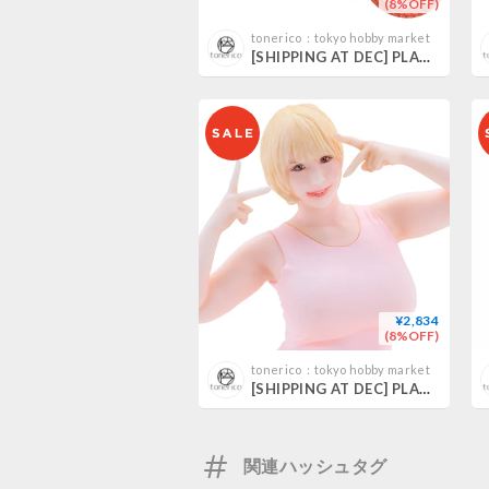
(8%OFF)
tonerico：tokyo hobby market
[SHIPPING AT DEC] PLAMAX MF-103 Rider's portrait Honda FTR 223 レッド/ブルー/ホワイト
¥2,834
(8%OFF)
tonerico：tokyo hobby market
[SHIPPING AT DEC] PLAMAX Naked Angel 1:20 乙アリス ALICE OTSU
関連ハッシュタグ