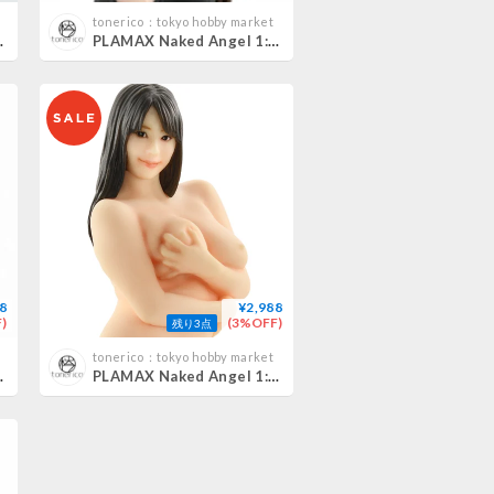
tonerico：tokyo hobby market
優 Miyu Inamori
PLAMAX Naked Angel 1:20 佳苗るか RUKA KANAE
8
¥2,988
)
(3%OFF)
残り3点
tonerico：tokyo hobby market
あ YURIA SATOMI
PLAMAX Naked Angel 1:20 春菜はな HANA HARUNA