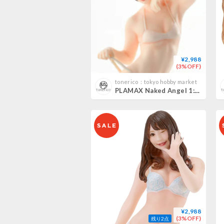
¥2,988
(3%OFF)
tonerico：tokyo hobby market
PLAMAX Naked Angel 1:20うしじまいい肉 USHIJIMA IINIKU
¥2,988
(3%OFF)
残り2点