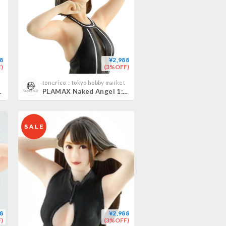
8
¥2,988
)
(3%OFF)
tonerico：tokyo hobby market
里 AKARI MITANI
PLAMAX Naked Angel 1:20 小澤マリア MARIA OZAWA
8
¥2,988
)
(3%OFF)