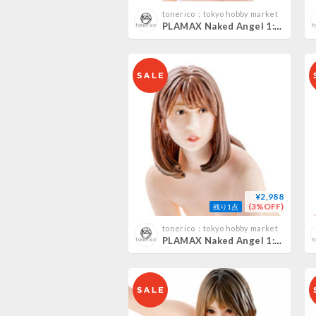
tonerico：tokyo hobby market
PLAMAX Naked Angel 1:20 河南実里 Minori Kawana
¥2,988
(3%OFF)
残り1点
tonerico：tokyo hobby market
PLAMAX Naked Angel 1:20 あおいれな RENA AOI