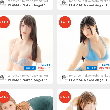
tonerico：tokyo hobby market
tonerico：tokyo hobby market
PLAMAX Naked Angel 1:20 天使もえ MOE AMATSUKA
PLAMAX Naked Angel 1:20 星野ナ
¥2,988
¥2,98
(3%OFF)
(3%OFF
残り1点
残り2点
tonerico：tokyo hobby market
tonerico：tokyo hobby market
PLAMAX Naked Angel 1:20 希崎ジェシカ JESSICA KIZAKI
PLAMAX Naked Angel 1:20 高橋しょう子 