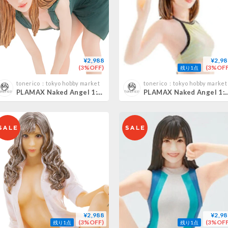
¥2,988
¥2,98
(3%OFF)
(3%OFF
残り1点
tonerico：tokyo hobby market
tonerico：tokyo hobby market
PLAMAX Naked Angel 1:20 藤井蘭々RANRAN FUJII
PLAMAX Naked Angel 1:20 美谷朱
¥2,988
¥2,98
(3%OFF)
(3%OFF
残り1点
残り1点