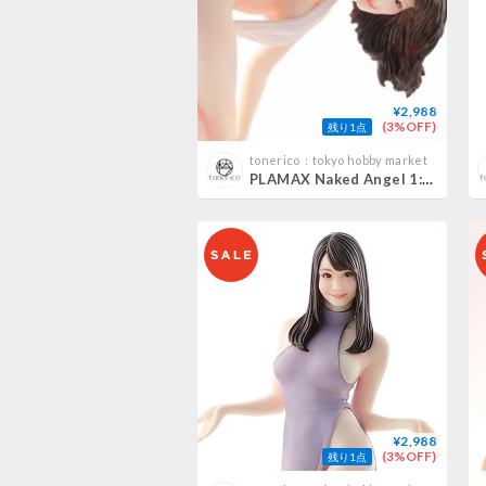
¥2,988
(3%OFF)
残り1点
tonerico：tokyo hobby market
PLAMAX Naked Angel 1:20 JULIA
¥2,988
(3%OFF)
残り1点