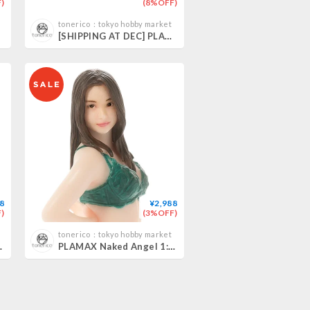
)
(8%OFF)
tonerico：tokyo hobby market
[SHIPPING AT DEC] PLAMAX MF-101 Rider's portrait Honda Rebel 1100 ラベンダー/ワインレッド/ネイビー
8
¥2,988
)
(3%OFF)
tonerico：tokyo hobby market
尾めい MEI WASIO
PLAMAX Naked Angel 1:20 吉高寧々 NENE YOSHTAKA