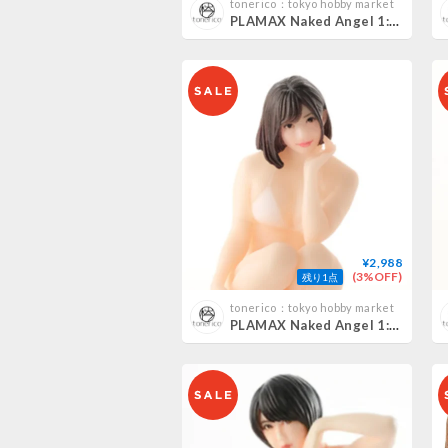
tonerico：tokyo hobby market
PLAMAX Naked Angel 1:20 夢乃あいか AIKA YUMENO
¥2,988
(3%OFF)
残り1点
tonerico：tokyo hobby market
PLAMAX Naked Angel 1:20 麻里梨夏 RIKA MARI