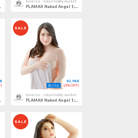
tonerico：tokyo hobby market
ミ NAMI HOSHINO
PLAMAX Naked Angel 1:20 美乃すずめ SUZUME MINO
8
¥2,988
)
(3%OFF)
残り3点
tonerico：tokyo hobby market
SHOUKO TAKAHASHI
PLAMAX Naked Angel 1:20 風間ゆみ YUMI KAZAMA