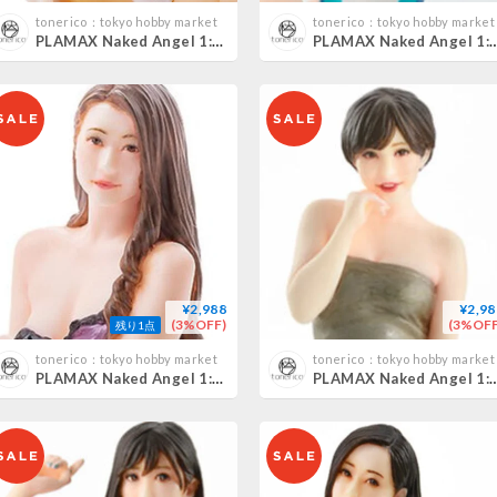
tonerico：tokyo hobby market
tonerico：tokyo hobby market
PLAMAX Naked Angel 1:20 AIKA
PLAMAX Naked Angel 1:20 稲森美
¥2,988
¥2,98
(3%OFF)
(3%OFF
残り1点
tonerico：tokyo hobby market
tonerico：tokyo hobby market
PLAMAX Naked Angel 1:20 北条麻妃 MAKI HOUJYOU
PLAMAX Naked Angel 1:20 里美ゆり