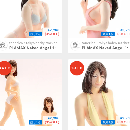
¥2,988
¥2,98
(3%OFF)
(3%OFF
残り2点
残り1点
tonerico：tokyo hobby market
tonerico：tokyo hobby market
PLAMAX Naked Angel 1:20 希島あいり AIRI KISHIMA
PLAMAX Naked Angel 1:20 白石茉莉奈 
¥2,988
¥2,98
(3%OFF)
(3%OFF
残り1点
残り2点