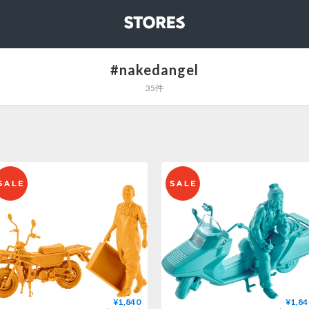
STORES
#nakedangel
35件
¥1,840
¥1,84