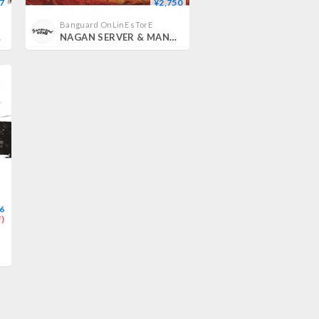
7
¥2,750
Banguard OnLinE sTorE
D]
NAGAN SERVER & MANTIS / RELIEF [CD]
6
)