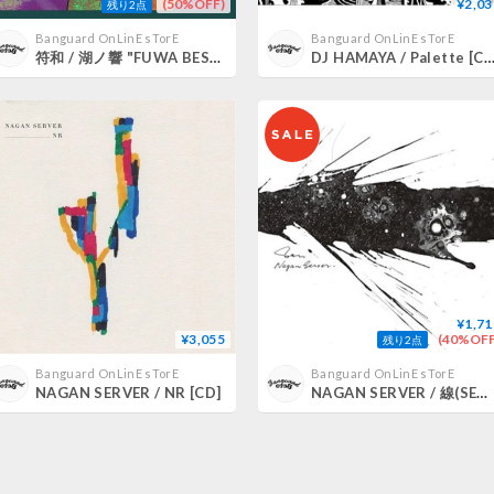
(50%OFF)
¥2,03
残り2点
Banguard OnLinE sTorE
Banguard OnLinE sTorE
符和 / 湖ノ響 "FUWA BEST MIX 2009-2019" [MIX CD]
DJ HAMAYA / Palette [C
¥1,71
¥3,055
(40%OFF
残り2点
Banguard OnLinE sTorE
Banguard OnLinE sTorE
NAGAN SERVER / NR [CD]
NAGAN SERVER / 線(SEN) [CD]