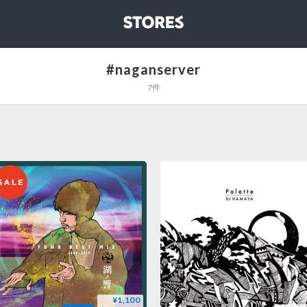
STORES
#naganserver
7件
¥1,100