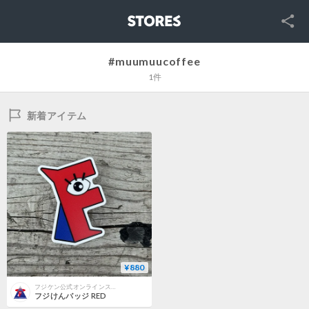
SNS
STORES
#muumuucoffee
1件
新着アイテム
¥880
フジケン公式オンラインストア
フジけんバッジ RED