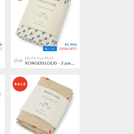
0
¥1,990
)
(50%OFF)
残り1点
Mysterious Plush
KONGESSLOEJD - 3 pack Muslin Cloth | Blue Bell