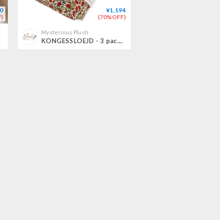
0
¥1,194
)
(70%OFF)
Mysterious Plush
KONGESSLOEJD - 3 pack Muslin Cloth | Carnations