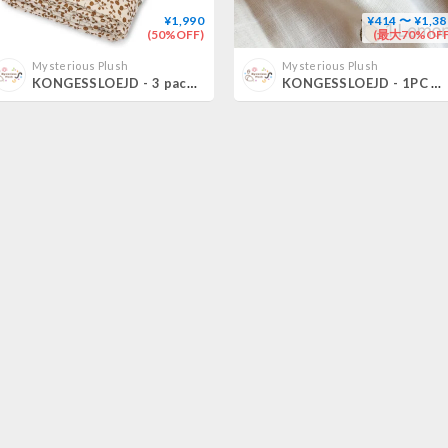
¥1,990
¥414 〜 ¥1,38
(50%OFF)
(最大70%OFF
Mysterious Plush
Mysterious Plush
KONGESSLOEJD - 3 pack Muslin Cloth | Blossom Mist Brik
KONGESSLOEJD - 1PC Muslin Cloth (No.1~No.29)