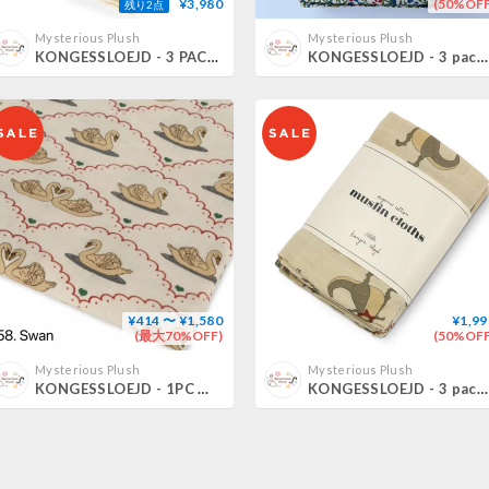
¥3,980
(50%OFF
残り2点
Mysterious Plush
Mysterious Plush
KONGESSLOEJD - 3 PACK MUSLIN CLOTH GOTS | MON GRAND CITRON
KONGESSLOEJD - 3 pack Muslin Cloth Gots | Jardin de Fleurs
¥414 〜 ¥1,580
¥1,99
(最大70%OFF)
(50%OFF
Mysterious Plush
Mysterious Plush
KONGESSLOEJD - 1PC Muslin Cloth (No.58~No.70)
KONGESSLOEJD - 3 pack Muslin Cloth Gots | Dansosaurus