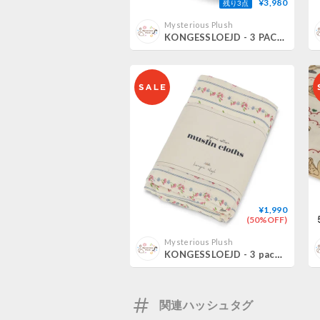
¥3,980
残り3点
Mysterious Plush
KONGESSLOEJD - 3 PACK MUSLIN CLOTH GOTS | MA GRANDE CERISE
¥1,990
(50%OFF)
Mysterious Plush
KONGESSLOEJD - 3 pack Muslin Cloth Gots | Nellie
関連ハッシュタグ