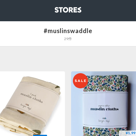
STORES
#muslinswaddle
29件
¥1,99