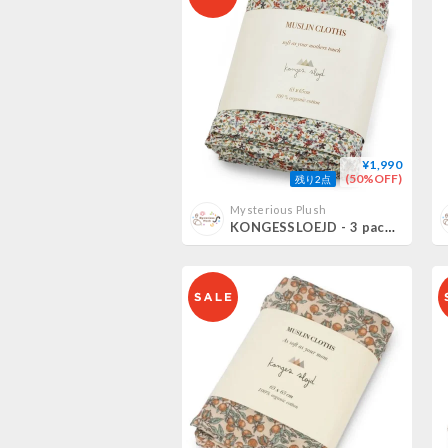
¥1,990
(50%OFF)
残り2点
Mysterious Plush
KONGESSLOEJD - 3 pack Muslin Cloth | Louloudi