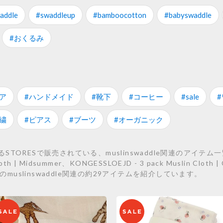
addle
#swaddleup
#bamboocotton
#babyswaddle
#おくるみ
ア
#ハンドメイド
#靴下
#コーヒー
#sale
繍
#ピアス
#ブーツ
#オーガニック
TORESで販売されている、muslinswaddle関連のアイテム
loth | Midsummer、KONGESSLOEJD - 3 pack Muslin Cloth 
.29)などのmuslinswaddle関連の約29アイテムを紹介しています。