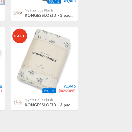
)
¥3,980
残り1点
Mysterious Plush
KONGESSLOEJD - 3 pack Muslin Cloth Gots | Champ Bleu
0
¥1,990
)
(50%OFF)
残り3点
Mysterious Plush
KONGESSLOEJD - 3 pack Muslin Cloth | Clochette Bleue