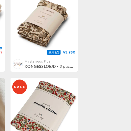
0
)
¥3,980
残り1点
Mysterious Plush
KONGESSLOEJD - 3 pack Muslin Cloth | Dino