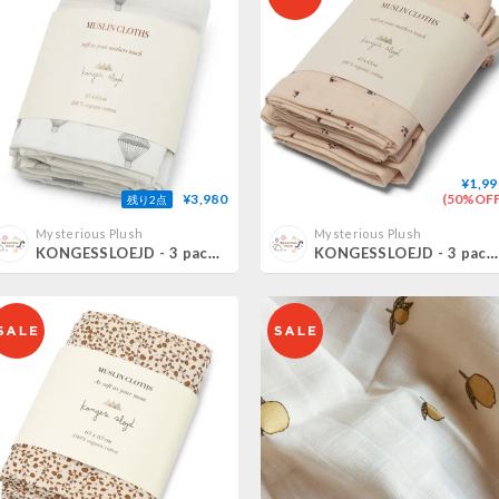
¥1,99
¥3,980
(50%OFF
残り2点
Mysterious Plush
Mysterious Plush
KONGESSLOEJD - 3 pack Muslin Cloth | Parachute Creme
KONGESSLOEJD - 3 pack Muslin Cloth | Bloom Red / Blue