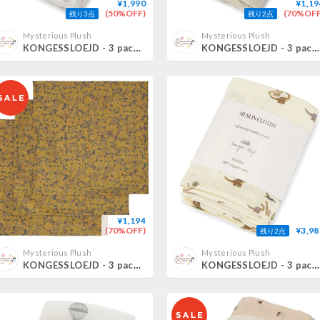
¥1,990
¥1,19
(50%OFF)
(70%OFF
残り3点
残り2点
Mysterious Plush
Mysterious Plush
KONGESSLOEJD - 3 pack Muslin Cloth | Bonderose Big
KONGESSLOEJD - 3 pack Muslin Cloth | Petales
¥1,194
(70%OFF)
¥3,98
残り2点
Mysterious Plush
Mysterious Plush
KONGESSLOEJD - 3 pack Muslin Cloth | Winter Leaves Mustard
KONGESSLOEJD - 3 pack Muslin Cloth | Kubi