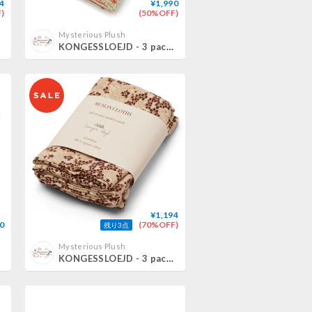
4
¥1,990
)
(50%OFF)
Mysterious Plush
KONGESSLOEJD - 3 pack Muslin Cloth | Goldie
¥1,194
0
(70%OFF)
残り3点
Mysterious Plush
KONGESSLOEJD - 3 pack Muslin Cloth | Winter Leaves Dark Red