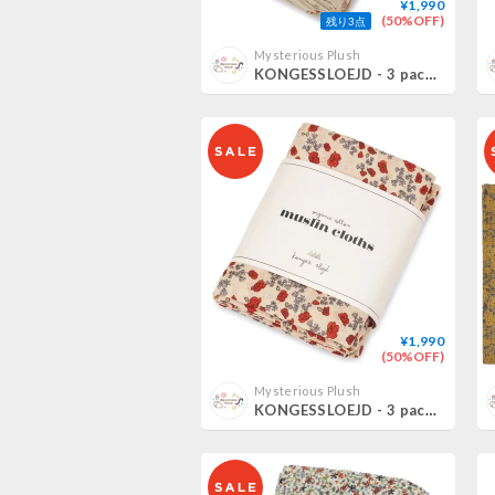
¥1,990
(50%OFF)
残り3点
Mysterious Plush
KONGESSLOEJD - 3 pack Muslin Cloth | Vintage Floral Red
¥1,990
(50%OFF)
Mysterious Plush
KONGESSLOEJD - 3 pack Muslin Cloth | Poppy