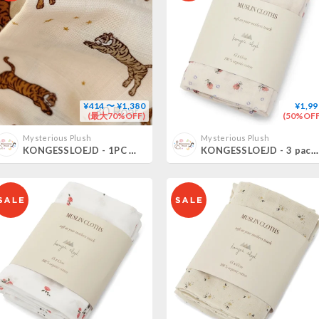
¥414 〜 ¥1,380
¥1,99
(最大70%OFF)
(50%OFF
Mysterious Plush
Mysterious Plush
KONGESSLOEJD - 1PC Muslin Cloth (No.30~No.57)
KONGESSLOEJD - 3 pack Muslin Cloth | Brise d´ete