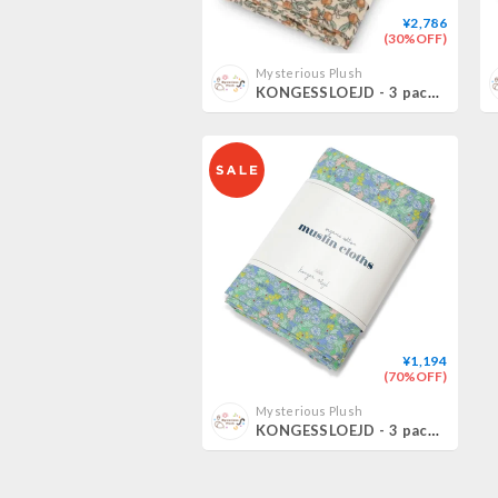
¥2,786
(30%OFF)
Mysterious Plush
KONGESSLOEJD - 3 pack Muslin Cloth | Orange Beige
¥1,194
(70%OFF)
Mysterious Plush
KONGESSLOEJD - 3 pack Muslin Cloth | Midsummer