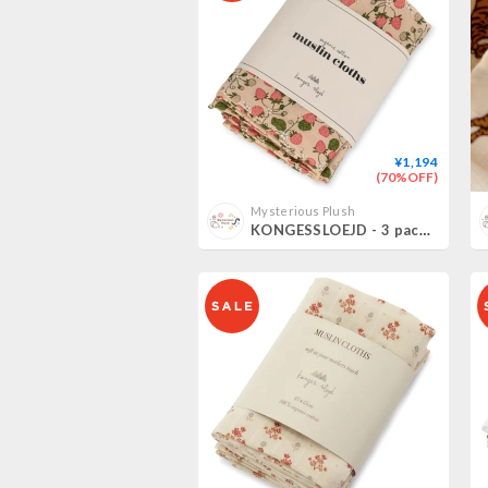
¥1,194
(70%OFF)
Mysterious Plush
KONGESSLOEJD - 3 pack Muslin Cloth | Strawberry Fields