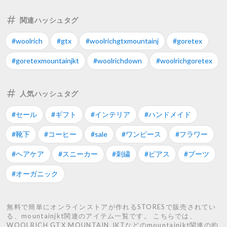
関連ハッシュタグ
#woolrich
#gtx
#woolrichgtxmountainj
#goretex
#goretexmountainjkt
#woolrichdown
#woolrichgoretex
人気ハッシュタグ
#セール
#ギフト
#インテリア
#ハンドメイド
#靴下
#コーヒー
#sale
#ワンピース
#フラワー
#ヘアケア
#スニーカー
#刺繍
#ピアス
#ブーツ
#オーガニック
無料で簡単にオンラインストアが作れるSTORESで販売されてい
る、mountainjkt関連のアイテム一覧です。 こちらでは、
WOOLRICH GTX MOUNTAIN JKTなどのmountainjkt関連の約