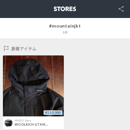
SNS
STORES
#mountainjkt
1件
新着アイテム
¥110,000
MAPS E-Shop
WOOLRICH GTX MOUNTAIN JKT