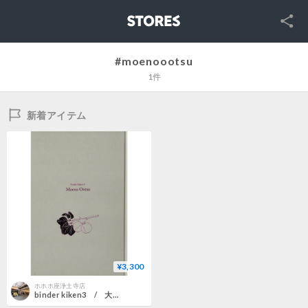
SNS
STORES
#moenoootsu
1件
新着アイテム
¥3,300
ホホホ座浄土寺店
binder kiken3 / 大津萌乃