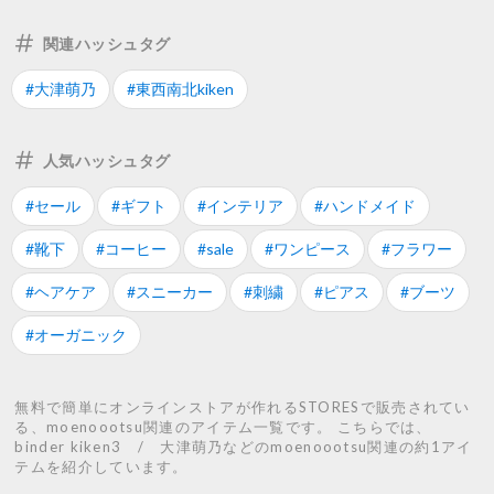
関連ハッシュタグ
#大津萌乃
#東西南北kiken
人気ハッシュタグ
#セール
#ギフト
#インテリア
#ハンドメイド
#靴下
#コーヒー
#sale
#ワンピース
#フラワー
#ヘアケア
#スニーカー
#刺繍
#ピアス
#ブーツ
#オーガニック
無料で簡単にオンラインストアが作れるSTORESで販売されてい
る、moenoootsu関連のアイテム一覧です。 こちらでは、
binder kiken3 / 大津萌乃などのmoenoootsu関連の約1アイ
テムを紹介しています。