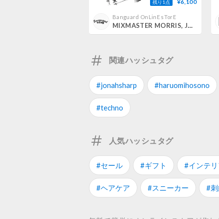
¥6,100
残り1点
Banguard OnLinE sTorE
MIXMASTER MORRIS, JONAH SHARP, HARUOMI HOSONO / QUIET LOGIC [2LP]
関連ハッシュタグ
#jonahsharp
#haruomihosono
#techno
人気ハッシュタグ
#セール
#ギフト
#インテリ
#ヘアケア
#スニーカー
#刺