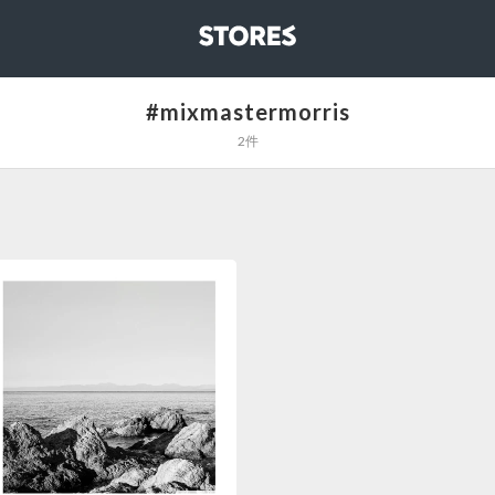
STORES
#mixmastermorris
2件