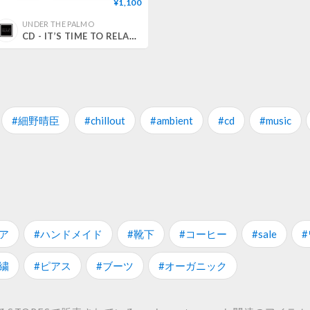
¥1,100
UNDER THE PALMO
CD - IT’S TIME TO RELAX SELECTED BY MIXMASTER MORRIS
#細野晴臣
#chillout
#ambient
#cd
#music
ア
#ハンドメイド
#靴下
#コーヒー
#sale
繍
#ピアス
#ブーツ
#オーガニック