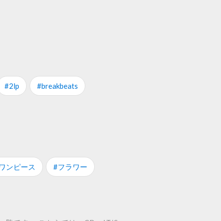
#2lp
#breakbeats
#ワンピース
#フラワー