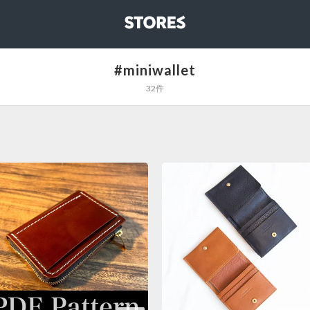
STORES
#miniwallet
32件