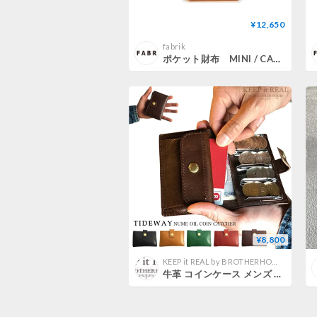
¥12,650
fabrik
ポケット財布 MINI / CAMEL
¥8,800
KEEP it REAL by BROTHERHOOD
牛革 コインケース メンズ レディース ユニセックス 日本製 タイドウェイ TIDEWAY NUME OIL COIN CATCHER 本革 ミニ財布 レトロ 財布 tideway