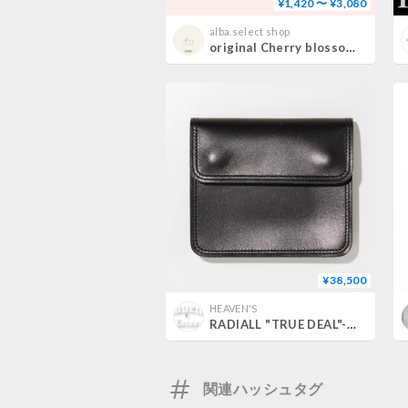
¥1,420 〜 ¥3,080
alba.select shop
original Cherry blossom series【即納】
¥38,500
HEAVEN'S
RADIALL "TRUE DEAL"-COMPACT TRUCKER WALLET BLACK×BLACK
関連ハッシュタグ