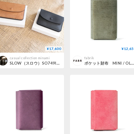
¥17,600
¥12,65
casual collection minami
fabrik
SLOW（スロウ）SO749I ingrasat mini wallet
ポケット財布 MINI / OLIVE [限定色