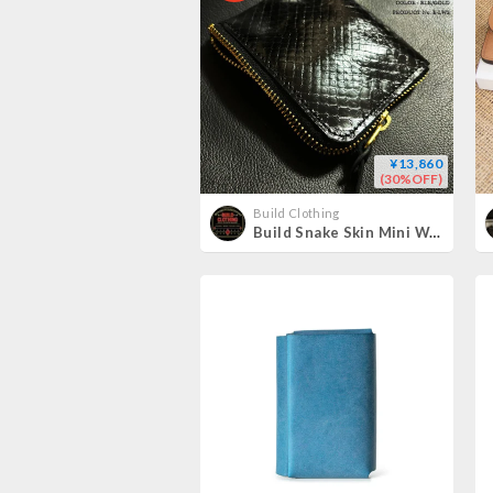
¥13,860
(30%OFF)
Build Clothing
Build Snake Skin Mini Wallet BLK/GOLD