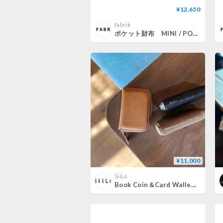
¥12,650
fabrik
ポケット財布 MINI / POOL [限定色]
¥11,000
SiiLo
Book Coin＆Card Wallet ‐抗菌・抗ウイルス加工‐【51004 】