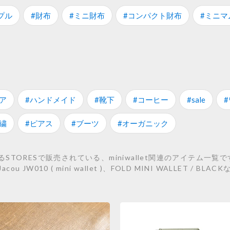
プル
#財布
#ミニ財布
#コンパクト財布
#ミニマ
ア
#ハンドメイド
#靴下
#コーヒー
#sale
繍
#ピアス
#ブーツ
#オーガニック
ORESで販売されている、miniwallet関連のアイテム一覧です。 
acou JW010 ( mini wallet )、FOLD MINI WALLET / B