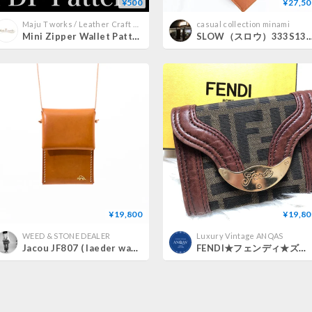
¥500
¥27,50
Maju T works / Leather Craft Pattern
casual collection minami
Mini Zipper Wallet Pattern / P-No.6
SLOW（スロウ）333S130 bono clasp min
¥19,800
¥19,80
WEED & STONE DEALER
Luxury Vintage ANQAS
Jacou JF807 ( laeder wallet )
FENDI★フェンディ★ズッカ★ヴィンテージ★ミニ財布★ウォレット★zucca