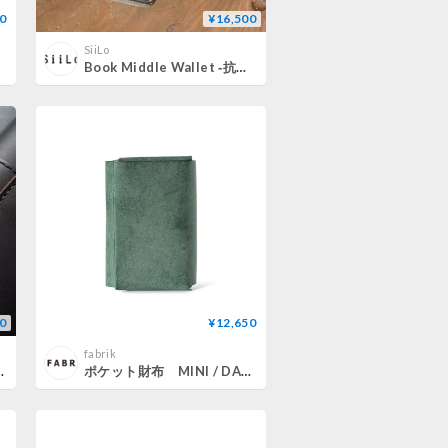
0
¥16,500
SiiLo
]
Book Middle Wallet ‐抗菌・抗ウイルス加工‐【51003】
0
¥12,650
fabrik
INI WALLET
ポケット財布 MINI / DARK GREEN