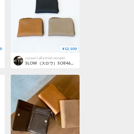
0
¥12,100
casual collection minami
]
SLOW（スロウ）SO846K DEER LZIP MINI WALLET