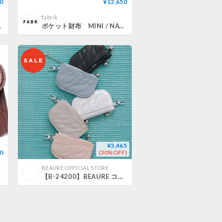
0
¥12,650
fabrik
i wallet
ポケット財布 MINI / NATURAL [限定色]
¥3,465
0
(30%OFF)
BEAURE OFFICIAL STORE
【B-24200】BEAURE コンビレザー ウエーブキルト フラグメントケース