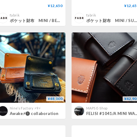
¥12,650
¥12,65
fabrik
fabrik
ポケット財布 MINI / BERRY [限定色]
ポケット財布 MINI / SUMOMO [限定色
¥48,000
¥42,90
Nine’s Factory ⚡️9⚡️
MAPS E-Shop
Awake⚡️❾ collaboration
FELISI #1041/A M