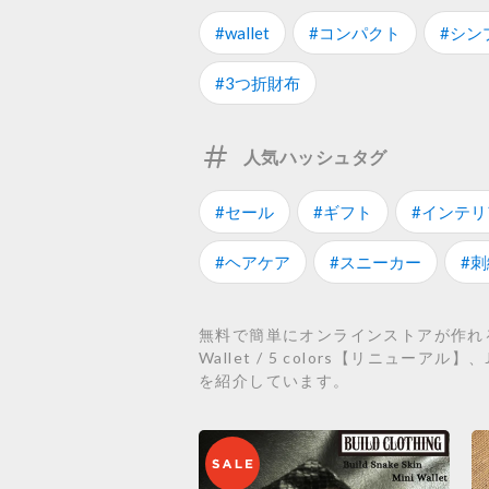
#wallet
#コンパクト
#シン
#3つ折財布
人気ハッシュタグ
#セール
#ギフト
#インテリ
#ヘアケア
#スニーカー
#刺
無料で簡単にオンラインストアが作れるST
Wallet / 5 colors【リニューアル】、J
を紹介しています。