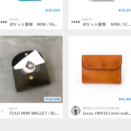
¥12,650
¥12,65
fabrik
fabrik
ポケット財布 MINI / FABRIK TURQUOISE
ポケット財布 MINI / ICE WHITE
¥16,500
¥41,80
geep
WEED & STONE DEALER
FOLD MINI WALLET / BLACK
Jacou JW010 ( mini walle