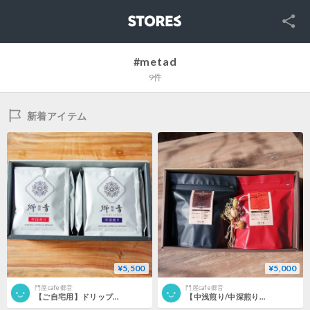
SNS
STORES
#metad
9件
新着アイテム
¥5,500
¥5,000
門屋cafe郷音
門屋cafe郷音
【ご自宅用】ドリップバッグ20個入り
【中浅煎り/中深煎り】ギフトBOX エチオピア 飲み比べ２種セット 200g×2