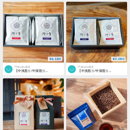
¥6,180
¥3,080
門屋cafe郷音
門屋cafe郷音
【中浅煎り/中深煎り】ドリップバッグ20個入り
【中浅煎り/中深煎り】ドリップバッグ10個入り