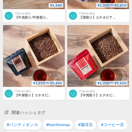
¥1,660
¥1,210 〜 ¥3,630
門屋cafe郷音
門屋cafe郷音
【中浅煎り/中深煎り】ドリップバッグ5個入り
【深煎り】エチオピア GOTITI 100g/200g/300g
¥1,210 〜 ¥3,630
¥1,210 〜 ¥3,630
門屋cafe郷音
門屋cafe郷音
【中深煎り】エチオピア GOTITI 100g/200g/300g
【中浅煎り】エチオピア ALAKA 100g/200g/300g
関連ハッシュタグ
#バンティネンカ
#bentinenqa
#珈琲豆
#コーヒー豆