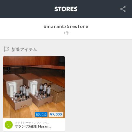
SNS
STORES
#marantz5restore
1件
新着アイテム
¥7,000
残り1点
マサトレーディング／マッキントッシュ修理／マランツ修理／MASA TRADING ／since 1986
マランツ5修理, Marantz5修理, 修理例, Marantz5 repair, restore