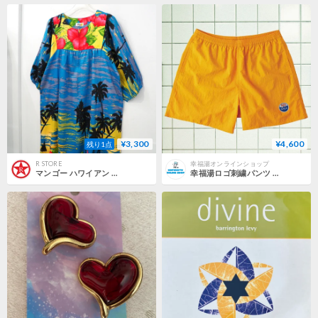
¥3,300
¥4,600
残り1点
R STORE
幸福湯オンラインショップ
マンゴー ハワイアン 半袖 ロング ワンピース ライト ブルー 水色 イエロー 黄色
幸福湯ロゴ刺繍パンツ 【マンゴー】