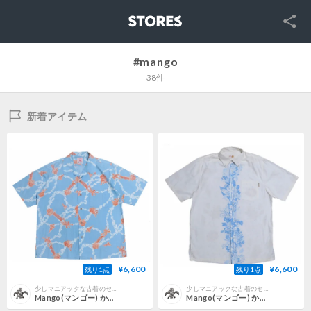
SNS
STORES
#mango
38件
新着アイテム
¥6,600
¥6,600
残り1点
残り1点
少しマニアックな古着のセレクトショップBeatnik BeaT(ビートニクビート)
少しマニアックな古着のセレクトショップBeatnik BeaT(ビートニクビート)
Mango(マンゴー) かりゆしウェア アロハ ハワイアン 沖縄 古着
Mango(マンゴー) かりゆしウェア 沖縄シャツ かりゆし アロハ ハワイアン 古着