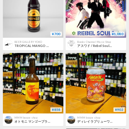
¥700
¥1,080
BEER GALLERY YOKO
Books Channel Music Shop
TROPICAL MANGO BEER
アスワド / Rebel Souls [※輸入盤,生産国:US,品番:MLPS 9780］(LPレコード)
¥858
¥902
MMM booze shop
MMM booze shop
オトモニ マンゴーブラボー ヘイジー ペールエール ( Otomoni / Mango Bravo Hazy Pale Ale )
ディレイラブリューワークス ファンタスティックネコ4ピーキー マンゴースムージー ( DBW / Fantastic Neco 4 Peaky Mango Smoothie )