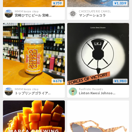
¥759
¥1,039
MMM booze shop
CHOCOLATERIE CAMEL
宮崎ひでじビール 宮崎マンゴーラガー ( Miyazaki Hideji Beer / Miyazaki Mango Lager )
マングーショコラ
¥676
¥1,980
MMM booze shop
FunTricks Records
トップリングゴライアス スードーセルツァー マンゴー ( Toppling goliath / Pseudo Seltzer Mango )
Linton Kwesi Johnson - Forces Of Victory [LP][Mango]