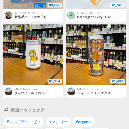
¥3,800
¥1,500
残り1点
果たして世界はマトリョーシカなのか
FunTricks Records
新品🌈ハートの女王ピアス
Barrington Levy - Divine [LP][Mango] (USED)
¥1,254
¥1,496
MMM booze shop
MMM booze shop
ひみつビール うれシーサー ジューシー ダブル ウィートエール ( Himitsu Beer / Juicy Double Wheat Ale )
ティーンエイジ エクスペリメンタルシリーズ#004 マンゴー、バナナ、カレー ( Teenage / Experimental #004 Mango Banana Curry )
関連ハッシュタグ
#マルゴデリエビス
#マンゴー
#organic