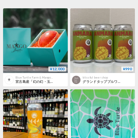
¥12,000
¥990
Blue Turtle Farm & Mango Cafe
blissful beer shop
宮古島産「幻の幻・玉文Gyokubunマンゴー」1大玉 限定品
グランドタップブルワリー - アンマラ / GROUNDTAP BREWERY - ANMARA 350ml