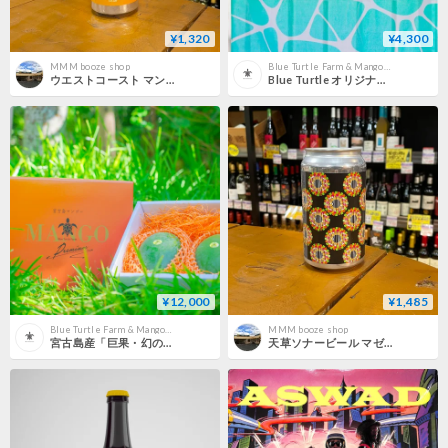
¥1,320
¥4,300
MMM booze shop
Blue Turtle Farm & Mango Cafe
ウエストコースト マンゴーパーティー Session Hazy IPA w/マンゴー （ WCB / Mango Party Session Hazy IPA w/mango )
Blue Turtle オリジナルビーチタオル
¥12,000
¥1,485
Blue Turtle Farm & Mango Cafe
MMM booze shop
宮古島産「巨果・幻のキーツマンゴー」2玉
天草ソナービール マゼルマゼル フルーツスムージーサワー ( Amakusa Sonar Beer / Mazeru Mazeru Fruits Smoothie Sour )