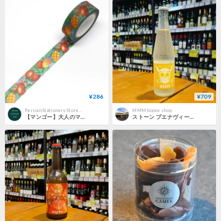
¥286
¥709
Persian Stationery Store 日本語サイト
MMM booze shop
【マンゴー】大人のマスキングテープ SAIEN 彩宴
ストーン ブエナヴィーダ マンゴー ハードセルツァー ( Stone Brewing / Buenavida Mango Hard Seltzer )