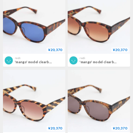
¥20,370
¥20,370
redi
redi
'mango' model clearbrown柄 ２frame/blue lens
'mango' model clearbrown柄 frame/browngradation lens
¥20,370
¥20,370