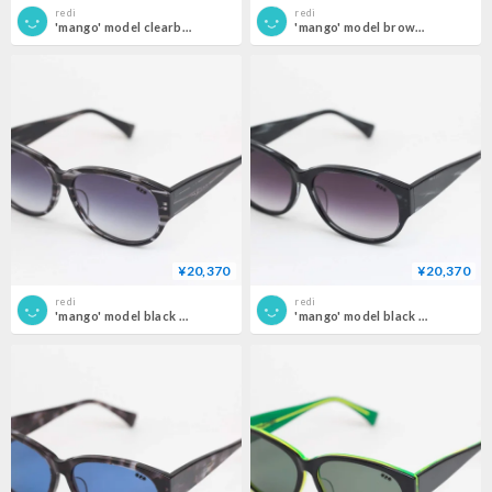
redi
redi
'mango' model clearbrown斜め frame/brown gradation lens
'mango' model brown 班 frame/brown lens
¥20,370
¥20,370
redi
redi
'mango' model black clear 柄3 frame/grey gadation lens
'mango' model black clear 柄2 frame/purple gadation lens