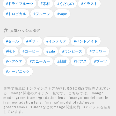
#ドライフルーツ
#素材
#くだもの
#イラスト
#トロピカル
#フルーツ
#vape
人気ハッシュタグ
#セール
#ギフト
#インテリア
#ハンドメイド
#靴下
#コーヒー
#sale
#ワンピース
#フラワー
#ヘアケア
#スニーカー
#刺繍
#ピアス
#ブーツ
#オーガニック
無料で簡単にオンラインストアが作れるSTORESで販売されてい
る、mango関連のアイテム一覧です。 こちらでは、'mango'
model green frame/gradation lens、'mango' model purple
frame/gradation lens、'mango' model black/ neon
greenframe/G-13lensなどのmango関連の約53アイテムを紹介
しています。