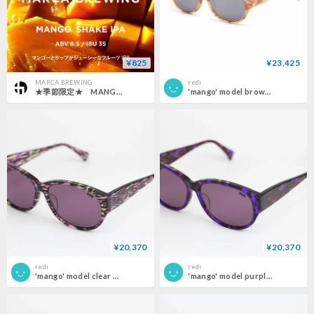
¥825
¥23,425
MARCA BREWING
redi
★季節限定★ MANGO SHAKE IPA マンゴーシェイクアイピーエー
'mango' model brown white frame/silver mirror lens
¥20,370
¥20,370
redi
redi
'mango' model clear purple 柄2frame/purple lens
'mango' model purple 柄frame/purple lens