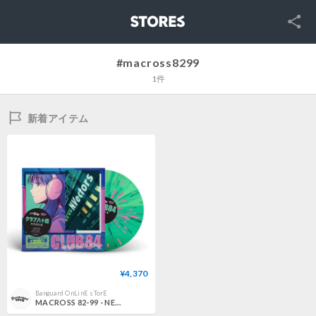
SNS
STORES
#macross8299
1件
新着アイテム
¥4,370
Banguard OnLinE sTorE
MACROSS 82-99 - NEON VECTORS / CLUB 84 [LP]