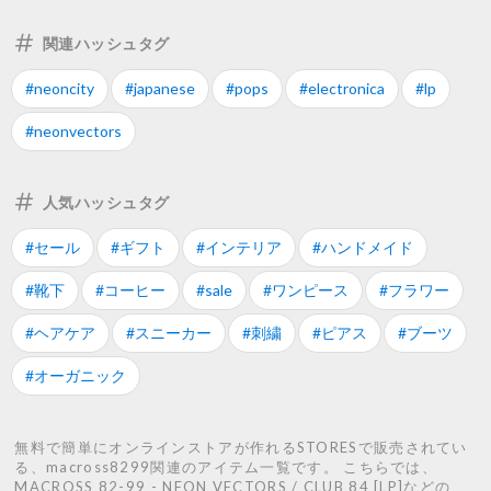
関連ハッシュタグ
#neoncity
#japanese
#pops
#electronica
#lp
#neonvectors
人気ハッシュタグ
#セール
#ギフト
#インテリア
#ハンドメイド
#靴下
#コーヒー
#sale
#ワンピース
#フラワー
#ヘアケア
#スニーカー
#刺繍
#ピアス
#ブーツ
#オーガニック
無料で簡単にオンラインストアが作れるSTORESで販売されてい
る、macross8299関連のアイテム一覧です。 こちらでは、
MACROSS 82-99 - NEON VECTORS / CLUB 84 [LP]などの