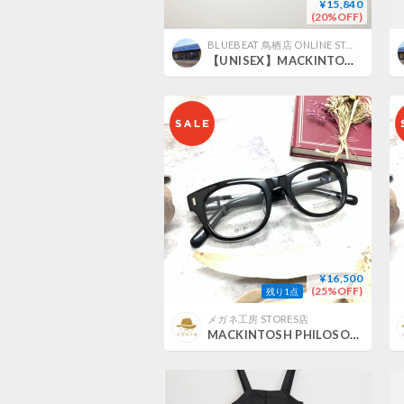
¥15,840
(20%OFF)
BLUEBEAT 鳥栖店 ONLINE STORE
【UNISEX】MACKINTOSH PHILOSOPHY[マッキントッシュフィロソフィー] GREY LABEL リネンシャンブレーショートスリーブシャツ / R9M15-580-75
¥16,500
(25%OFF)
残り1点
メガネ工房 STORES店
MACKINTOSH PHILOSOPHY MP-5011/1