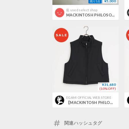
¥5,000
残り1点
藍 used select shop
MACKINTOSH PHILOSOPHY リネンコットンマドラスチェック柄ワンピース 【状態ランクA】
¥31,680
(10%OFF)
EGAMI OFFICIAL WEB STORE
【MACKINTOSH PHILOSOPHY】スタンドカラーパデットベスト_251002007224
関連ハッシュタグ