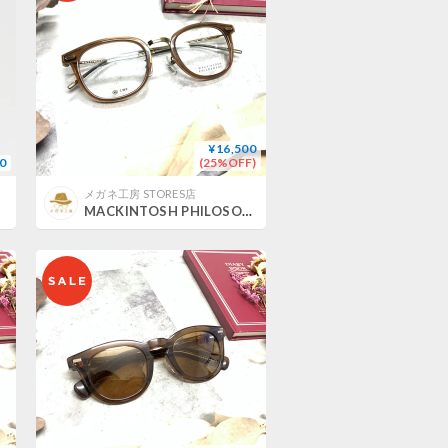
¥16,500
0
(25%OFF)
メガネ工房 STORES店
MACKINTOSH PHILOSOPHY MP-5028/2