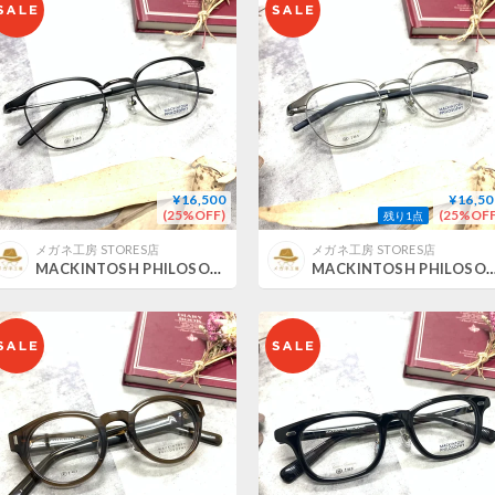
¥16,500
¥16,50
(25%OFF)
(25%OFF
残り1点
メガネ工房 STORES店
メガネ工房 STORES店
MACKINTOSH PHILOSOPHY MP-1040/3
MACKINTOSH PHILOSOPHY MP