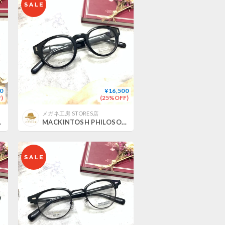
0
¥16,500
)
(25%OFF)
メガネ工房 STORES店
-1040/2
MACKINTOSH PHILOSOPHY MP-5010/1