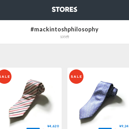
STORES
#mackintoshphilosophy
135件
¥4,620
¥9,24