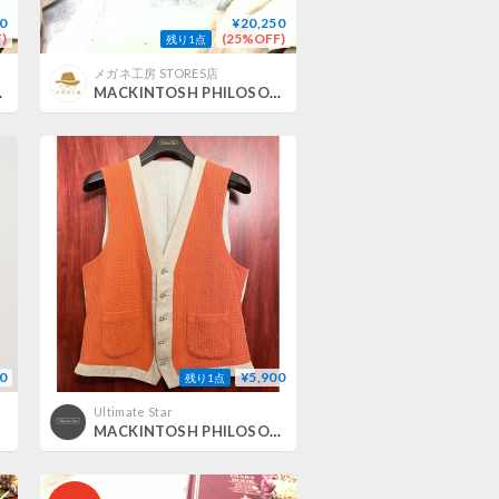
0
¥20,250
)
(25%OFF)
残り1点
メガネ工房 STORES店
-3006/1
MACKINTOSH PHILOSOPHY MP-3009/1
0
¥5,900
残り1点
Ultimate Star
MACKINTOSH PHILOSOPHY ニットコンビコットンリネンジレベスト オレンジ×アイボリー 40サイズ