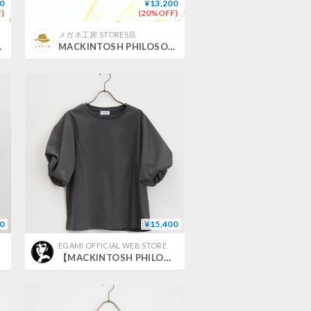
0
¥13,200
)
(20%OFF)
メガネ工房 STORES店
P-913/3
MACKINTOSH PHILOSOPHY MP-909/3
0
¥15,400
EGAMI OFFICIAL WEB STORE
【MACKINTOSH PHILOSOPHY】バルーンスリーブコンビカットソー_250402005393