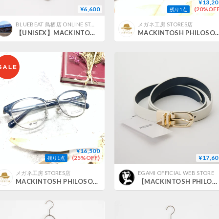
¥13,20
¥6,600
(20%OFF
残り1点
BLUEBEAT 鳥栖店 ONLINE STORE
メガネ工房 STORES店
【UNISEX】MACKINTOSH PHILOSOPHY[マッキントッシュフィロソフィー] バッキンガムベア 5.6oz クルーネックワンポイントTシャツ
MACKINTOSH PHILOSOPHY M
¥16,500
(25%OFF)
¥17,60
残り1点
メガネ工房 STORES店
EGAMI OFFICIAL WEB STORE
MACKINTOSH PHILOSOPHY MP-5020/3
【MACKINTOSH PHILOSOPHY】リバーシブルベルト