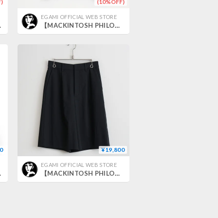
)
(10%OFF)
EGAMI OFFICIAL WEB STORE
ルー 三陽商会 ｜ オールシーズン
【MACKINTOSH PHILOSOPHY】アルパカシャギーニットベスト_251002007223
0
¥19,800
EGAMI OFFICIAL WEB STORE
り ｜ 春夏 （No.370820）
【MACKINTOSH PHILOSOPHY】ワンタックハーフパンツ＿250522009033