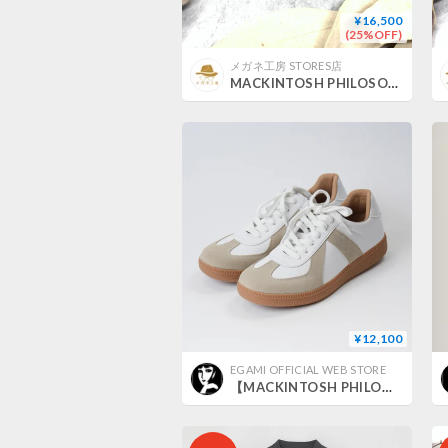
¥16,500
(25%OFF)
メガネ工房 STORES店
MACKINTOSH PHILOSOPHY MP-1043/1
¥12,100
EGAMI OFFICIAL WEB STORE
【MACKINTOSH PHILOSOPHY】MP TRAINER_250214002284