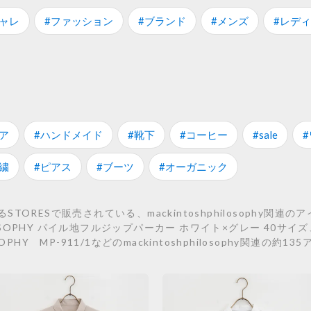
シャレ
#ファッション
#ブランド
#メンズ
#レデ
ア
#ハンドメイド
#靴下
#コーヒー
#sale
繍
#ピアス
#ブーツ
#オーガニック
ORESで販売されている、mackintoshphilosophy関
LOSOPHY パイル地フルジップパーカー ホワイト×グレー 40サイズ、
OSOPHY MP-911/1などのmackintoshphilosophy関連