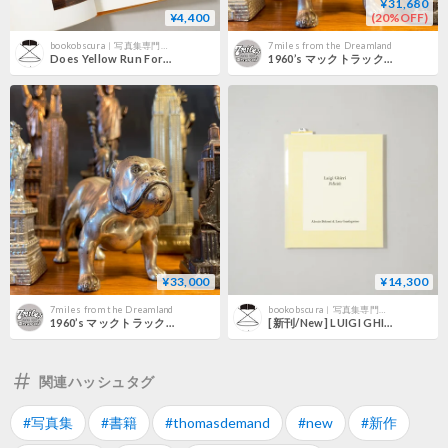
¥31,680
¥4,400
(20%OFF)
bookobscura｜写真集専門書店｜写真家による写真集の買取｜古本古書買取｜吉祥寺
7miles from the Dreamland
Does Yellow Run Forever? / Paul Graham(ポール・グラハム)
1960’s マックトラック ブルドッグ 置物
¥33,000
¥14,300
7miles from the Dreamland
bookobscura｜写真集専門書店｜写真家による写真集の買取｜古本古書買取｜吉祥寺
1960’s マックトラック ブルドッグ 置物
[新刊/New] LUIGI GHIRRI FELICITÀ / Luigi Ghirri(ルイジ・ギッリ)
関連ハッシュタグ
#写真集
#書籍
#thomasdemand
#new
#新作