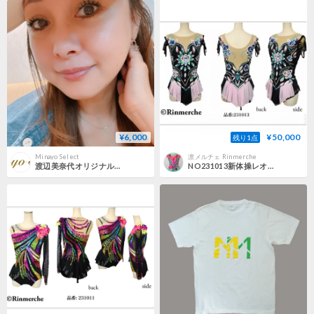
¥6,000
¥50,000
残り1点
Minayo Select
凛メルチェ Rinmerche
渡辺美奈代オリジナル Mベースボールキャップ2
NO231013新体操レオタード サイズ：幅S×丈M 黒（ブラック、ピンク