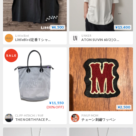
¥4,500
¥15,400
LittleBird
UNKER
LittleBird定番Ｔシャツ M
ATON SUVIN 60/2 | OVERSIZED S/S T-SHIRT
¥11,550
(30%OFF)
¥2,500
CLIFF-HITACHI / 9liff
PINUP MOM
THE NORTH FACE PURPLE LABEL Mesh Field Tote M / NN7403N / パープルレーベル メッシュフィールドトート M 【2024SS】
チェーン刺繡ワッペン