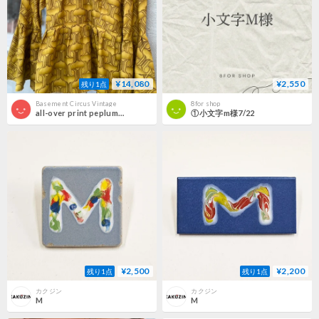
¥14,080
¥2,550
残り1点
Basement Circus Vintage
8for shop
all-over print peplum tops
①小文字m様7/22
¥2,500
¥2,200
残り1点
残り1点
カクジン
カクジン
M
M