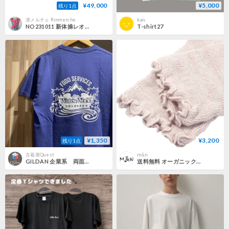
¥49,000
¥5,000
残り1点
凛メルチェ Rinmerche
kan.
NO231011 新体操レオタード サイズ：M 黒（ブラック）
T-shirt27
¥1,350
¥3,200
残り1点
古着屋Quest
m&n
GILDAN 企業系 両面プリント 半袖 Tシャツ Mサイズ C220
送料無料 オーガニック レッグウォーマー ピンク/グレー/アイボリー 赤ちゃんの足元をやさしく守る Lサイズ Mサイズ 新生児 1歳 2歳 防寒対策 保温