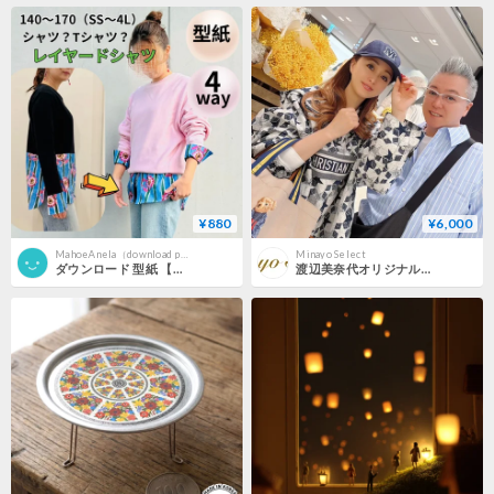
¥880
¥6,000
MahoeAnela（download pattern）
Minayo Select
ダウンロード 型紙 【Ａ３版】 4way レイヤードシャツ １５０～１６０-Ｍ（DL仕様書付き）
渡辺美奈代オリジナル ベースボールMキャップ