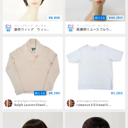
¥8,800
¥44,000
残り1点
ウィッグリング オンラインショップ
ウィッグリング オンラインショップ
販売ウィッグ ウィッグ 高品質 医療用リユースフルウィッグ 0493-S-NB ショート ナチュラルブラウン つやあり 全国対応販売ウィッグ 新品 タグ付き
医療用リユースフルウイッグ 0830-S-NB ショート ナチュラルブラウン レイシャス 試着可 全国対応〇
¥8,580
¥5,280
残り1点
archeologie Online Store
archeologie Online Store
Ralph Lauren Shawl collar Wool Sweater
rxmance S/S Sweat Shirts