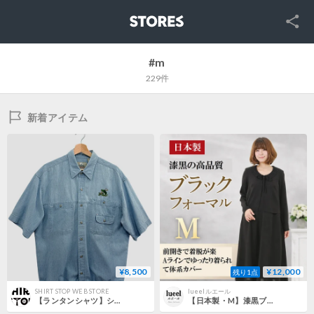
SNS
STORES
#m
229件
新着アイテム
¥8,500
¥12,000
残り1点
SHIRT STOP WEB STORE
lueelルエール
【ランタンシャツ】シャンブレー魚刺繍
【日本製・M】漆黒ブラックフォーマルワンピース｜前開き・ゆったり・体型カバー・礼服 135801-M