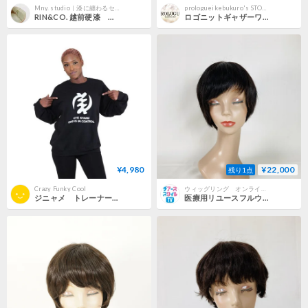
Mny. studio｜漆に纏わるセレクトショップ
prologueikebukuro's STORE
RIN&CO. 越前硬漆 刷毛目 平M
ロゴニットギャザーワンピース（C38-473）
¥4,980
¥22,000
残り1点
Crazy Funky Cool
ウィッグリング オンラインショップ
ジニャメ トレーナー アフリカ ガーナ シンボル アディンクラ Africa Ghana Adinkra Gye Nyame
医療用リユースフルウイッグ 0990-S-NB ショート ナチュラルブラウン レイシャス 試着可 全国対応〇