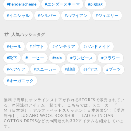
#henderscheme
#エンダースキーマ
#pigbag
#イニシャル
#シルバー
#ハワイアン
#ジュエリー
人気ハッシュタグ
#セール
#ギフト
#インテリア
#ハンドメイド
#靴下
#コーヒー
#sale
#ワンピース
#フラワー
#ヘアケア
#スニーカー
#刺繍
#ピアス
#ブーツ
#オーガニック
無料で簡単にオンラインストアが作れるSTORESで販売されてい
る、m関連のアイテム一覧です。 こちらでは、スニーカー「
M（日本製）」アルファベットスリッポン！日本製限定！【受注
制作】、LUGANO WOOL BOX SHIRT、LADIES INDIAN
COTTON DRESSなどのm関連の約339アイテムを紹介していま
す。