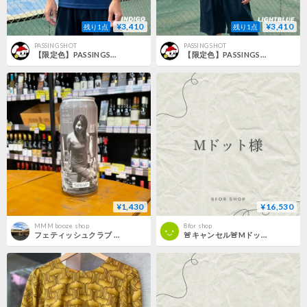
¥3,410
¥3,410
残り1点
残り1点
PASSING SHOT
PASSING SHOT
【限定色】PASSINGSHOT 初代Tシャツ INDIGO（Mサイズ）
【限定色】PASSINGSHOT 初代Tシャツ LIGHTBLUE（Mサイズ）
¥1,430
¥16,530
MMM booze shop
8for shop
フェティッシュクラブ エム DDH Hazy IPA ( Fetish Club / M DDH Hazy IPA )
🚨キャンセル🚨Mドット様11/8・11/11