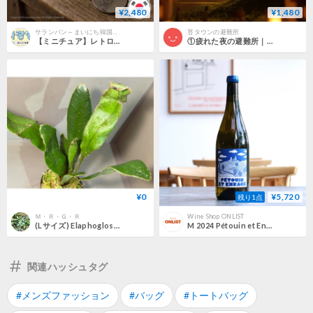
¥2,480
¥1,480
サランバン～まいにち韓国気分～
苔タウンの避難所
【ミニチュア】レトロアルミテーブル
①疲れた夜の避難所｜ロック画面用 壁紙15枚
¥0
¥5,720
残り1点
Ｍ・Ｒ・Ｇ・Ｒ
Wine Shop ONLIST
(Lサイズ) Elaphoglossum apodum [ECUAGENERA]
M 2024 Pétouin et Enragé エム 2024 ペトゥアン・エ・アンラジェ
関連ハッシュタグ
#メンズファッション
#バッグ
#トートバッグ