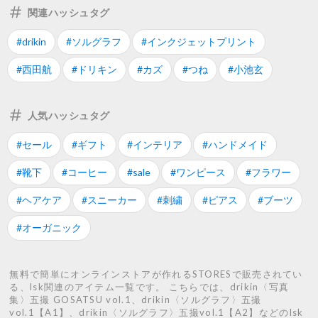
関連ハッシュタグ
#drikin
#ソルグラフ
#インクジェットプリント
#西田航
#ドリキン
#カズ
#つね
#小池玄
人気ハッシュタグ
#セール
#ギフト
#インテリア
#ハンドメイド
#靴下
#コーヒー
#sale
#ワンピース
#フラワー
#ヘアケア
#スニーカー
#刺繍
#ピアス
#ブーツ
#オーガニック
無料で簡単にオンラインストアが作れるSTORESで販売されてい
る、lsk関連のアイテム一覧です。 こちらでは、drikin〈写真
集〉五撮 GOSATSU vol.1、drikin〈ソルグラフ〉五撮
vol.1【A1】、drikin〈ソルグラフ〉五撮vol.1【A2】などのlsk