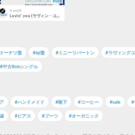
¥160
from68
Lovin' you (ラヴィン・ユー) / ミニー・リパートン(Minnie Riperton) ピアノ・ソロ スコア(Piano Solo) 楽譜 from68
#ドーナツ盤
#ep盤
#ミニーリパートン
#ラヴィング
#中古8cmシングル
ア
#ハンドメイド
#靴下
#コーヒー
#sale
繍
#ピアス
#ブーツ
#オーガニック