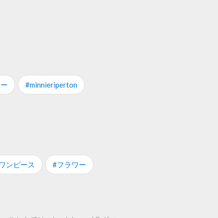
ユー
#minnieriperton
#ワンピース
#フラワー