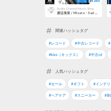
¥1,480
残り1点
Books Channel Music Shop
渡辺美里 / Misato・Sad Songs Born II Special Edition [発売年:1988年][※品番:43 4H-133](Laser Disc)
関連ハッシュタグ
#レコード
#中古レコード
#kixs（キックス）
#中古cd
人気ハッシュタグ
#セール
#ギフト
#インテリ
#ヘアケア
#スニーカー
#刺