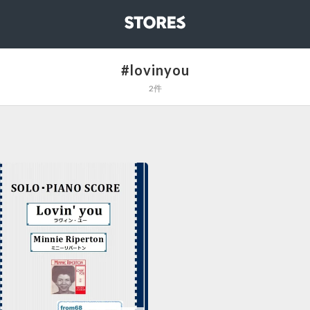
STORES
#lovinyou
2件