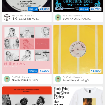
¥1,000
¥2,200
残り1点
残り3点
MeraMera Records
FunTricks Records
【7】 J.C.Lodge / Come Again
SONIA / ORIGINAL KOSE - Make It With You / Come Back To Me [7][It's A Romance]
¥2,200
¥1,800
残り2点
FunTricks Records
FunTricks Records
FRANKIE PARIS / HIGGS - 時間をとめて / And Time Flows [7][It's A Romance]
Janett Kay - Loving You [12][All Tone] (USED)