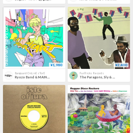
¥1,980
¥2,400
Banguard OnLinE sTorE
FunTricks Records
Ryozo Band & MAINAMIND / Eat Your Heart (Lovers Rock Mix) [7inch]
The Paragons, Sly & Robbie - Sly & Robbie Meet The Paragons [LP][Island Records] (USED)