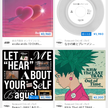
¥3,960
¥1,980
残り2点
倉吉円盤舎 オンラインレコードショップ
Banguard OnLinE sTorE
asuka ando / DOUBLE HAPPINESS (新品LP)
なかの綾とブレーメン / 天気予報 c/w 未来 (Reggae Disco Rockers Remix) [7inch]
¥1,980
¥2,200
残り1点
Banguard OnLinE sTorE
Banguard OnLinE sTorE
Bagus! - HAV / あなたを聴かせて - あなたを聴かせて (DUB) [7inch]
KH & The LASTTRAK feat. 中野陽介 (Emerald) / Out of Time - I Feel It Coming [7inch]