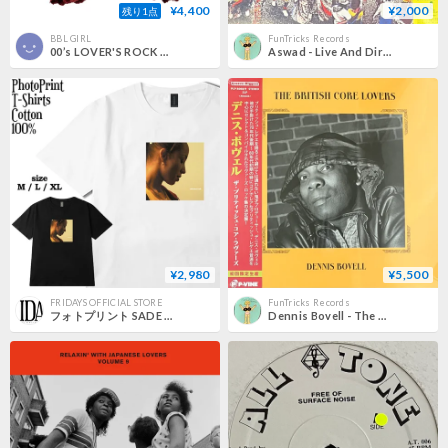
¥4,400
¥2,000
残り1点
BBL GIRL
FunTricks Records
00’s LOVER'S ROCK ラバーズロック プリント紐リボン付きアームカバー レッド（ジャンク商品）
Aswad - Live And Direct [LP][Island Records] (USED)
¥2,980
¥5,500
FRIDAYS OFFICIAL STORE
FunTricks Records
フォトプリント SADE シャーデー 柄 Tシャツ lovers rock 半袖 キレイめ カジュアル 6.0oz コットン100% ユニセックス
Dennis Bovell - The British Core Lovers [LP][P-Vine Records] (USED)