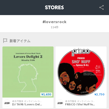
SNS
STORES
#loversrock
114件
新着アイテム
¥1,650
¥2,750
倉吉円盤舎 オンラインレコードショップ
倉吉円盤舎 オンラインレコードショップ
DJ TA98 / Lovers Delight 2 (MIX CD)
FRISCO / Sho’ Nuff feat. Spinna B-ILL[ピクチャー盤] (新品7"レコード) 2nd プレス