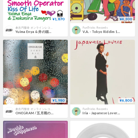
¥1,870
¥4,300
倉吉円盤舎 オンラインレコードショップ
FunTricks Records
Yuima Enya & 井の頭レンジャーズ / Smooth Operator / Kiss Of Life (新品7inch)
V.A. - Tokyo Riddim 1976-1985 [LP][Time Capsule]
¥1,980
¥6,800
倉吉円盤舎 オンラインレコードショップ
FunTricks Records
ONEGRAM / 五月雨のあとに (新品7inch)
Iria - Japanese Lovers [LP][Jet Set] (USED)