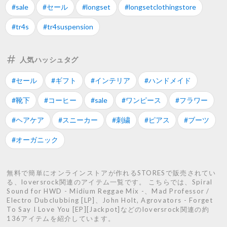
#sale
#セール
#longset
#longsetclothingstore
#tr4s
#tr4suspension
人気ハッシュタグ
#セール
#ギフト
#インテリア
#ハンドメイド
#靴下
#コーヒー
#sale
#ワンピース
#フラワー
#ヘアケア
#スニーカー
#刺繍
#ピアス
#ブーツ
#オーガニック
無料で簡単にオンラインストアが作れるSTORESで販売されてい
る、loversrock関連のアイテム一覧です。 こちらでは、Spiral
Sound for HWD - Midium Reggae Mix -、Mad Professor /
Electro Dubclubbing [LP]、John Holt, Agrovators - Forget
To Say I Love You [EP][Jackpot]などのloversrock関連の約
136アイテムを紹介しています。