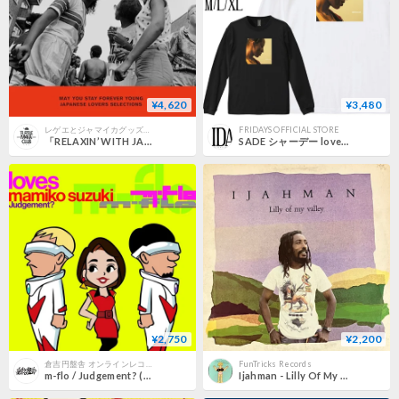
¥4,620
¥3,480
レゲエとジャマイカグッズ！TURTLE MAN's CLUB MARKET
FRIDAYS OFFICIAL STORE
「RELAXIN’ WITH JAPANESE LOVERS Vol.9 MAY YOU STAY FOREVER YOUNG JAPANESE LOVERS SELECTIONS」
SADE シャーデー lovers rock 柄 フォトプリント リブ付き 長袖 Tシャツ ロンT 6.0oz コットン100% ユニセックス
¥2,750
¥2,200
倉吉円盤舎 オンラインレコードショップ
FunTricks Records
m-flo / Judgement? (新品7“ レコード)
Ijahman - Lilly Of My Valley [LP][Jahmani] (USED)