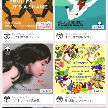
¥1,029
(45%OFF)
¥1,870
MeraMera Records
MeraMera Records
【７】井の頭レンジャーズ / 25miles ・It's a Shame
【７】井の頭レンジャーズ / Smells Like Teen Sririt
¥1,870
¥1,870
MeraMera Records
MeraMera Records
【７】ソフィア真奈里と井の頭レンジャーズ / 喝采
井の頭レンジャーズと曾我部恵一 What ever