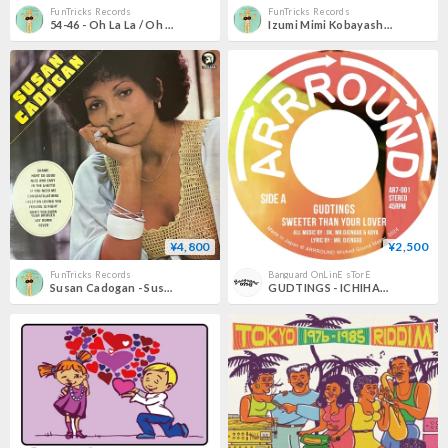
FunTricks Records
FunTricks Records
54-46 - Oh La La / Oh Boy [12][Taxi] (USED)
Izumi Mimi Kobayashi & Tokyo Riddim Band - Lazy Love [7][Time Capsule]
¥4,800
¥2,500
FunTricks Records
Banguard OnLinE sTorE
Susan Cadogan - Susan Cadogan [LP][Trojan Records] (USED)
GUDTINGS - ICHIHASHI DUBWISE / Sweeter Than Your Lover - Sweeter Than Your Dub [7inch]