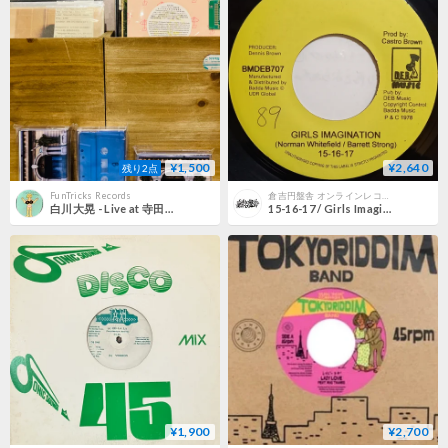
¥1,500
¥2,640
残り2点
FunTricks Records
倉吉円盤舎 オンラインレコードショップ
白川大晃 - Live at 寺田町 源ヶ橋温泉 [Cassette]
15-16-17 / Girls Imagination (7inch)
¥1,900
¥2,700