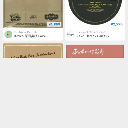
¥1,980
¥2,550
FunTricks Records
Banguard OnLinE sTorE
Keyco 原田美桜 Love Letter Revue - おめかしはやめて / ハイヒール [7][Idle Envelope Label]
Take Three / Can't Get Enough (Of Your Love) [12inch]
¥1,980
¥2,200
倉吉円盤舎 オンラインレコードショップ
FunTricks Records
Slowly - I Get High feat. Jasmine Kara (新品7inch)
Asuka Ando & Professor Chinnen - あまいけむり [7][Gardenia Garden]