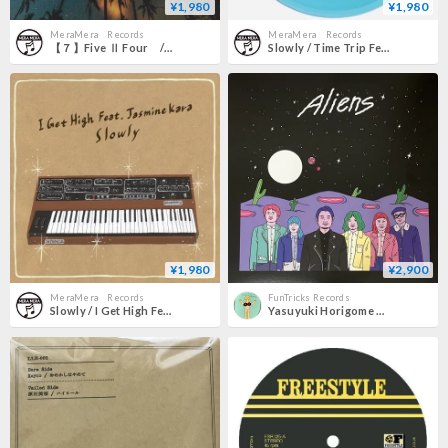
¥1,980
¥1,980
MeraMera Records
MeraMera Records
【７】Five Ⅱ Four / 七夕の夜、君に逢いたい feat. ナツ・サマー
Slowly / Time Trip Feat Luvraw
¥1,980
¥2,900
MeraMera Records
FunTricks Records
Slowly / I Get High Feat Tasmine Kara
Yasuyuki Horigome & The New Shoes - Aliens [12] (USED)