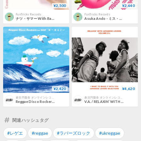
¥2,500
¥2,640
FunTricks Records
FunTricks Records
ナツ・サマー With Bagus! - Ruv Bytes [Cosmetic Mood / Cosmetic Dub] [7][It's A Romance]
Asuka Ando - ミス・アプリコット [7][Gardenia Garden]
¥2,420
¥4,620
倉吉円盤舎 オンラインレコードショップ
倉吉円盤舎 オンラインレコードショップ
Reggae Disco Rockers feat. bird / 海へ来なさい (新品7"レコード)
V.A. / RELAXIN’ WITH JAPANESE LOVERS VOLUME 9 1/2 (新品LPレコード)
関連ハッシュタグ
#レゲエ
#reggae
#ラバーズロック
#ukreggae