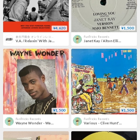
¥4,620
¥1,500
倉吉円盤舎 オンラインレコードショップ
FunTricks Records
V.A. / Relaxin’ With Japanese Lovers Volume.9 (新品LP レコード)
Janet Kay / Alton Ellis & Larry Foreigner - Loving You / Jah Is The Leader [12][All Tone] (USED)
¥1,500
¥1,500
FunTricks Records
FunTricks Records
Wayne Wonder - Wayne Wonder [LP][Penthouse Records] (USED)
Various - Clive Hunt's Ruff 'N' Tuff Sho' [LP][Japan Record] (USED)