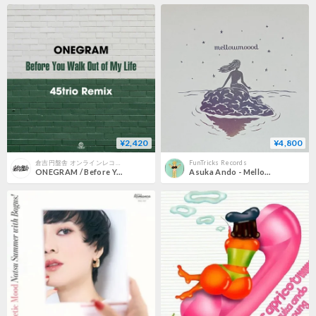
¥2,420
¥4,800
倉吉円盤舎 オンラインレコードショップ
FunTricks Records
ONEGRAM / Before You Walk Out Of My Life (45trio Remix)(新品7"レコード)
Asuka Ando - Mellowmoood [2LP][Ultra-Vybe, Inc.] (USED)