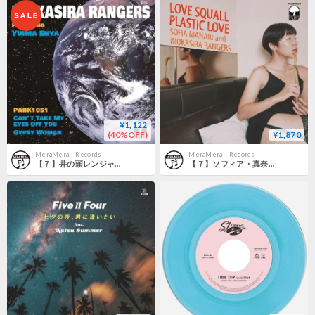
¥1,122
(40%OFF)
¥1,870
MeraMera Records
MeraMera Records
【７】井の頭レンジャーズ Feat Yuima Enya / Can't Take My Eyes Off You
【７】ソフィア・真奈里と井の頭レンジャーズ / Love Squall Plastic Love