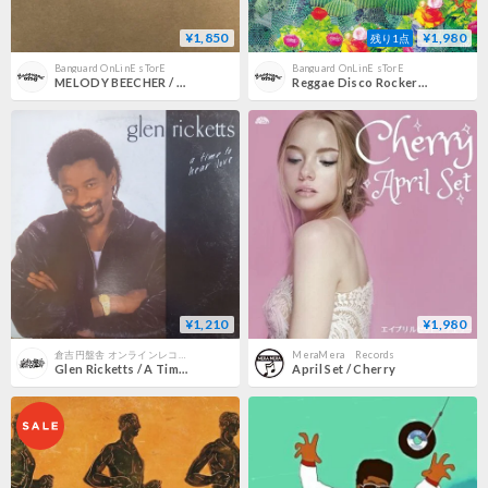
¥1,850
¥1,980
残り1点
Banguard OnLinE sTorE
Banguard OnLinE sTorE
MELODY BEECHER / CARELESS WHISPER [7inch]
Reggae Disco Rockers / With Friends [7inch]
¥1,210
¥1,980
倉吉円盤舎 オンラインレコードショップ
MeraMera Records
Glen Ricketts / A Time To Hear Love (LP)
April Set / Cherry