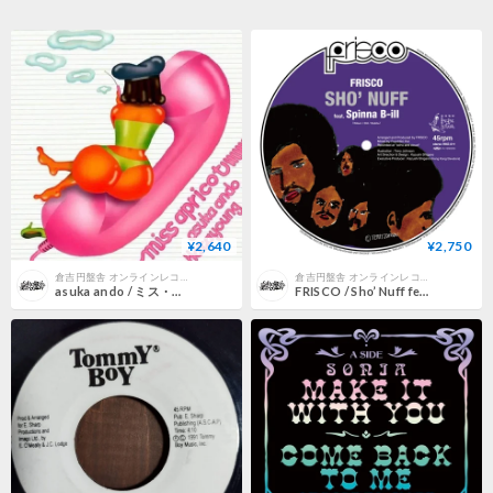
¥2,640
¥2,750
倉吉円盤舎 オンラインレコードショップ
倉吉円盤舎 オンラインレコードショップ
asuka ando / ミス・アプリコット (新品7"レコード)
FRISCO / Sho’ Nuff feat. Spinna B-ILL[ピクチャー盤] (新品7"レコード)