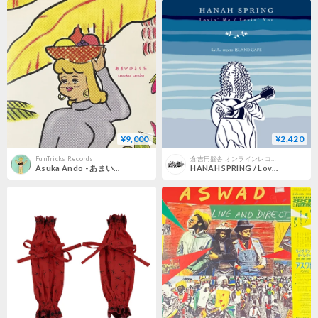
¥9,000
¥2,420
FunTricks Records
倉吉円盤舎 オンラインレコードショップ
Asuka Ando - あまいひとくち [LP][P-Vine Records] (USED)
HANAH SPRING / Lovin’ Me (新品7" レコード)