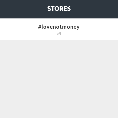
STORES
#lovenotmoney
1件