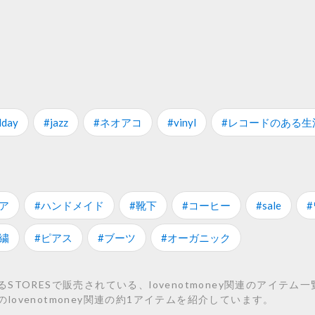
dday
#jazz
#ネオアコ
#vinyl
#レコードのある生
ア
#ハンドメイド
#靴下
#コーヒー
#sale
繍
#ピアス
#ブーツ
#オーガニック
ORESで販売されている、lovenotmoney関連のアイテム一覧で
oneyなどのlovenotmoney関連の約1アイテムを紹介しています。