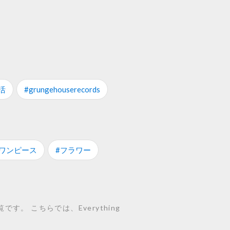
活
#grungehouserecords
#ワンピース
#フラワー
す。 こちらでは、Everything