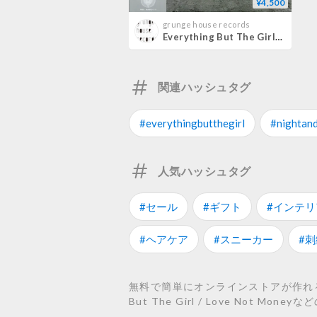
¥4,500
grunge house records
Everything But The Girl / Love Not Money
関連ハッシュタグ
#everythingbutthegirl
#nightan
人気ハッシュタグ
#セール
#ギフト
#インテリ
#ヘアケア
#スニーカー
#刺
無料で簡単にオンラインストアが作れるST
But The Girl / Love Not M