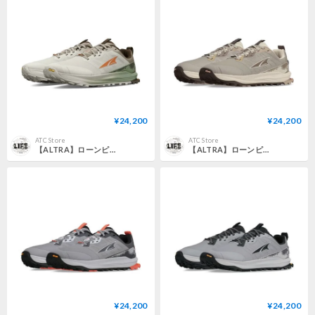
¥24,200
¥24,200
ATC Store
ATC Store
【ALTRA】ローンピーク 9+ M / LONE PEAK 9+ M (Basalt)
【ALTRA】ローンピーク 9+ W / LONE PEAK 9+ W (Taupe)
¥24,200
¥24,200