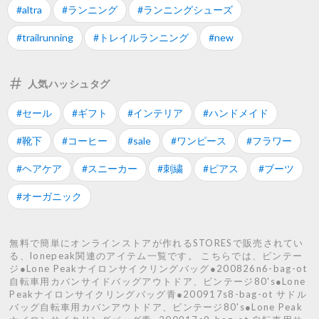
#altra
#ランニング
#ランニングシューズ
#trailrunning
#トレイルランニング
#new
人気ハッシュタグ
#セール
#ギフト
#インテリア
#ハンドメイド
#靴下
#コーヒー
#sale
#ワンピース
#フラワー
#ヘアケア
#スニーカー
#刺繍
#ピアス
#ブーツ
#オーガニック
無料で簡単にオンラインストアが作れるSTORESで販売されてい
る、lonepeak関連のアイテム一覧です。 こちらでは、ビンテー
ジ●Lone Peakナイロンサイクリングバッグ●200826n6-bag-ot
自転車用カバンサイドバッグアウトドア、ビンテージ80's●Lone
Peakナイロンサイクリングバッグ青●200917s8-bag-ot サドル
バッグ自転車用カバンアウトドア、ビンテージ80's●Lone Peak