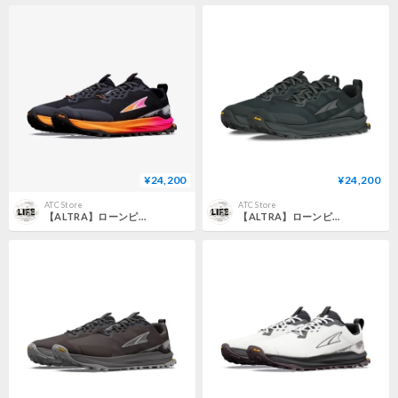
¥24,200
¥24,200
ATC Store
ATC Store
【ALTRA】ローンピーク 9+ W / LONE PEAK 9+ W (Black/Knockout Pink)
【ALTRA】ローンピーク 9+ W / LONE PEAK 9+ W (Black)