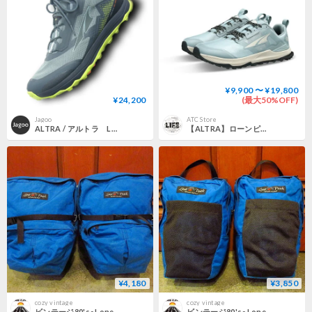
¥9,900 〜 ¥19,800
¥24,200
(最大50%OFF)
Jagoo
ATC Store
ALTRA / アルトラ LONE PEAK ALL-WTHR LOW even 防水 トレッキングシューズ スニーカー 登山 トレラン トレランシューズ 登山シューズ アウトドア ゼロドロップ
【ALTRA】ローンピーク 8 W / Lone Peak 8 W (Mineral Blue)
¥4,180
¥3,850
cozy vintage
cozy vintage
ビンテージ80's●Lone Peakナイロンサイクリングバッグ青●200917s9-bag-ot 自転車用サドルバッグサイドバッグアウトドア
ビンテージ80's●Lone Peakナイロンサイクリングバッグ青●200917s8-bag-ot サドルバッグ自転車用カバンアウトドア