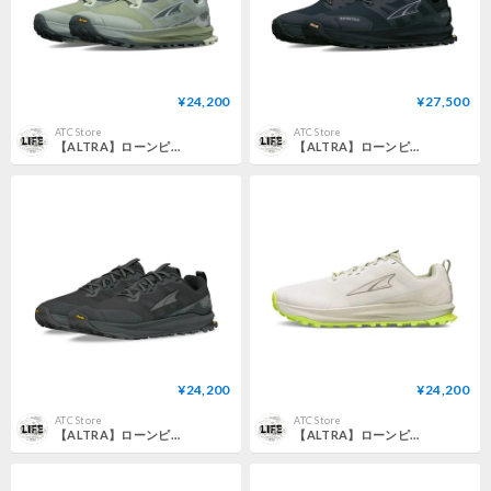
¥24,200
¥27,500
ATC Store
ATC Store
【ALTRA】ローンピーク 9+ W / LONE PEAK 9+ W (Glacier)
【ALTRA】ローンピーク 9+ GTX M / LONE PEAK 9+ GTX M (Black)
¥24,200
¥24,200
ATC Store
ATC Store
【ALTRA】ローンピーク 9+ M / LONE PEAK 9+ M (Black)
【ALTRA】ローンピーク 9+ M / LONE PEAK 9+ M (Tan)