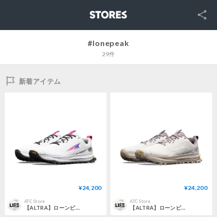
SNS
STORES
#lonepeak
29件
新着アイテム
¥24,200
¥24,200
ATC Store
ATC Store
【ALTRA】ローンピーク 9+ W / LONE PEAK 9+ W (Vaporous Grey/Pink)
【ALTRA】ローンピーク 9+ W / LONE PEAK 9+ W (Perfectry Pale/Pearl)