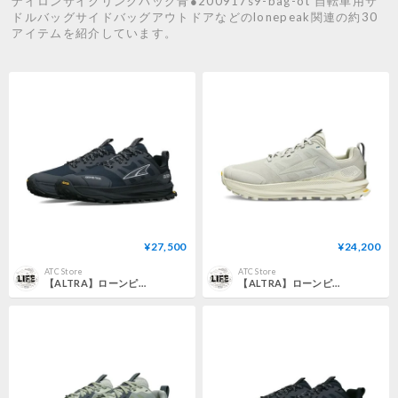
ナイロンサイクリングバッグ青●200917s9-bag-ot 自転車用サ
ドルバッグサイドバッグアウトドアなどのlonepeak関連の約30
アイテムを紹介しています。
¥27,500
¥24,200
ATC Store
ATC Store
【ALTRA】ローンピーク 9+ GTX W / LONE PEAK 9+ GTX W (Black/Black)
【ALTRA】ローンピーク 9+ W / LONE PEAK 9+ W (Brown/Tan)