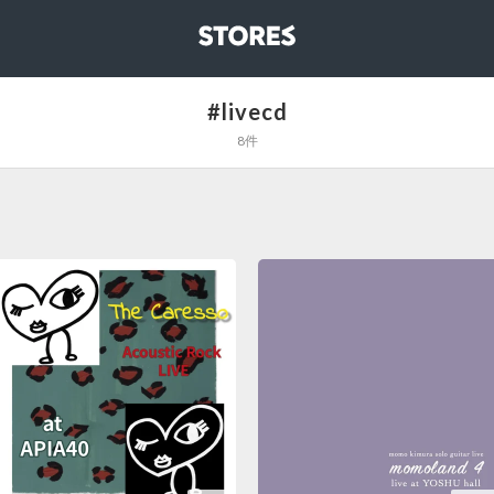
STORES
#livecd
8件