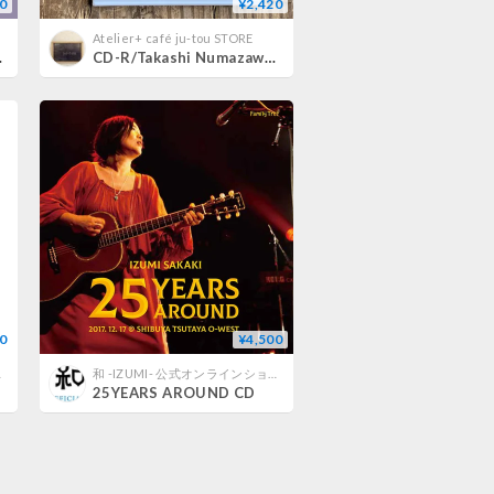
0
¥2,420
Atelier+ café ju-tou STORE
 release
CD-R/Takashi Numazawa/Toshiyuki mori/Koji Nakamura - Atelier ju-tou 2016.11.13
0
¥4,500
ショップ
和 -IZUMI- 公式オンラインショップ
25YEARS AROUND CD