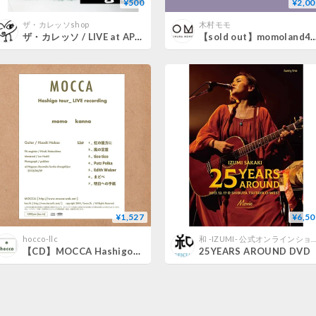
¥500
¥2,00
ザ・カレッソshop
木村モモ
ザ・カレッソ / LIVE at APIA40
【sold out】momoland4 10/22
¥1,527
¥6,50
hocco-llc
和 -IZUMI- 公式オンライン
【CD】MOCCA Hashigo tour_LIVE recording
25YEARS AROUND DVD