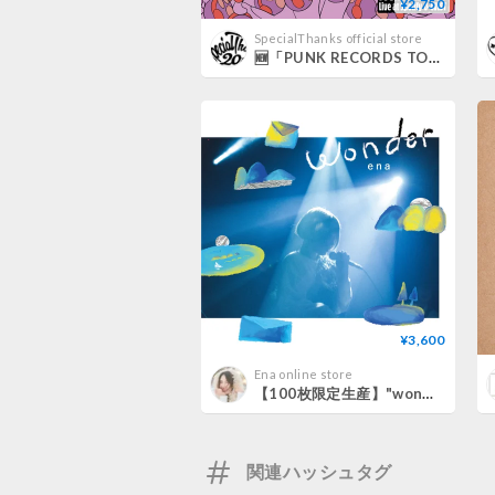
¥2,750
SpecialThanks official store
🆕「PUNK RECORDS TOUR FINAL 2025 - Live at Spotify O-WEST」
¥3,600
Ena online store
【100枚限定生産】"wonder" Live CD 2020/03/04 (全14曲/送料込)
関連ハッシュタグ