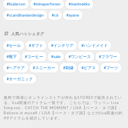
#lisalarson
#minaperfonen
#marimekko
#scandinaviandesign
#cd
#ayane
人気ハッシュタグ
#セール
#ギフト
#インテリア
#ハンドメイド
#靴下
#コーヒー
#sale
#ワンピース
#フラワー
#ヘアケア
#スニーカー
#刺繍
#ピアス
#ブーツ
#オーガニック
無料で簡単にオンラインストアが作れるSTORESで販売されてい
る、lisa関連のアイテム一覧です。 こちらでは、ワッペン Lisa
Simpson、CATCH THE MOMENT / LiSA【ベース・タブ譜】、
Believe in myself / LiSA【ベース・タブ譜】などのlisa関連の約
49アイテムを紹介しています。