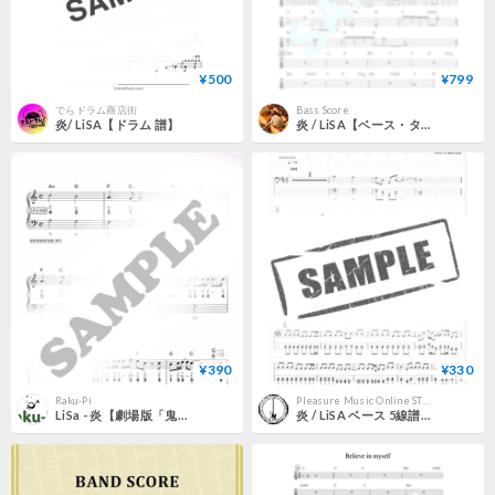
¥500
¥799
でらドラム商店街
Bass Score
炎/ LiSA【ドラム 譜】
炎 / LiSA【ベース・タブ譜】
¥390
¥330
Raku-Pi
Pleasure Music Online STORE
LiSa - 炎【劇場版「鬼滅の刃」無限列車編】/ 作詞：梶浦 由紀、LiSA / 作曲：梶浦 由紀
炎 / LiSA ベース 5線譜付 TAB譜 J