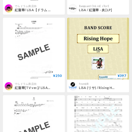
でらドラム商店街
Banguard OnLinE sTorE
紅蓮華/ LiSA【ドラム 譜】
LiSA / 紅蓮華 - 炎 [LP]
¥250
¥397
でらドラム商店街
from68
紅蓮華[TV ver.]/ LiSA【かんたんドラム 譜】
LiSA (リサ) / Rising Hope バンド・スコア(TAB譜) 楽譜 from68