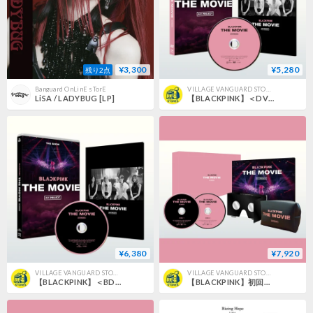
¥3,300
¥5,280
残り2点
Banguard OnLinE sTorE
VILLAGE VANGUARD STORES
LiSA / LADYBUG [LP]
【BLACKPINK】＜DVD＞「BLACKPINK THE MOVIE」VVSTORES特典付き
¥6,380
¥7,920
VILLAGE VANGUARD STORES
VILLAGE VANGUARD STORES
【BLACKPINK】＜BD＞「BLACKPINK THE MOVIE」VVSTORES特典付き
【BLACKPINK】初回生産限定＜DVD＞「BLACKPINK THE MOVIE」VVSTORES特典付き