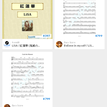
¥397
¥799
from68
Bass Score
LiSA / 紅蓮華 (鬼滅の刃) バンド・スコア(TAB譜) 楽譜 from68
Believe in myself / LiSA【ベース・タブ譜】
¥799
Bass Score