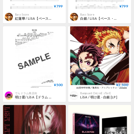
¥799
¥799
Bass Score
Bass Score
紅蓮華 / LiSA【ベース・タブ譜】
白銀 / LiSA【ベース・タブ譜】
¥500
¥2,500
でらドラム商店街
Banguard OnLinE sTorE
明け星/ LiSA【ドラム 譜】
LiSA / 明け星 - 白銀 [LP]