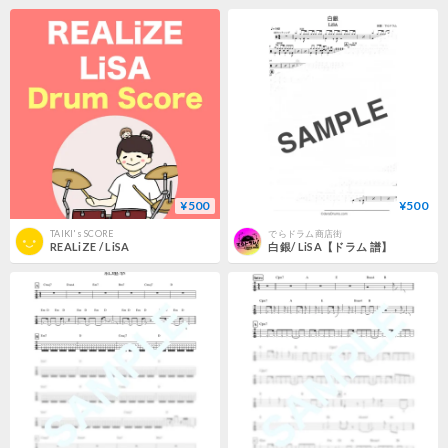
¥500
¥500
TAIKI's SCORE
でらドラム商店街
REALiZE / LiSA
白銀/ LiSA【ドラム 譜】