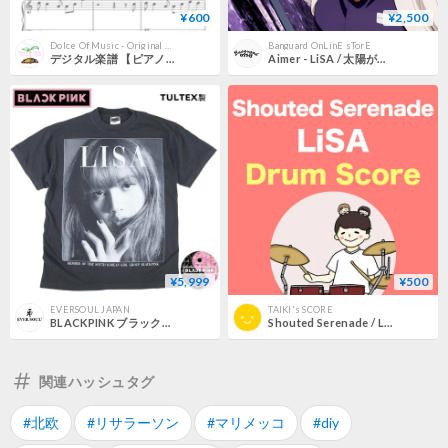
¥600
¥2,500
Dolce Of Music - Original Scores
Banguard OnLinE sTorE
デジタル楽譜 【ピアノソロ・初級】 紅蓮華 アニメ「鬼滅の刃」より／LiSA
Aimer - LiSA / 太陽が昇らない世界 - 残酷な夜に輝け [LP]
¥5,999
¥500
EVERSOUL JAPAN
TAIKI's SCORE
BLACKPINK ブラックピンク Ｔシャツ ブルピン blackpink ブラック L サイズ LISA リサ バンドT 韓国 ガールズグループ BLINK ジス ジェニ ユニセックス 181
Shouted Serenade / LiSA
関連ハッシュタグ
#北欧
#リサラーソン
#マリメッコ
#diy