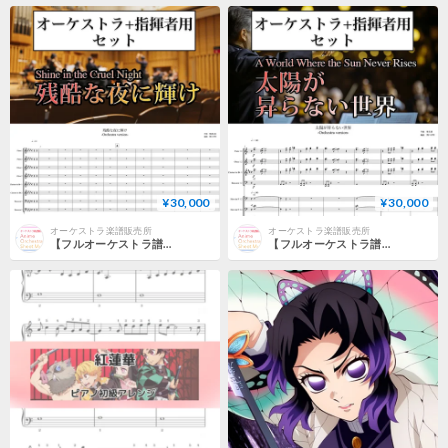
¥30,000
¥30,000
オーケストラ楽譜販売所
オーケストラ楽譜販売所
【フルオーケストラ譜／パート譜付】『劇場版「鬼滅の刃」無限城編』主題歌「残酷な夜に輝け」- Shine in the Cruel Night (Full Score & Parts)
【フルオーケストラ譜／パート譜付】鬼滅の刃【太陽が昇らない世界】 - A World Where the Sun Never Rises (Full Score & Parts)