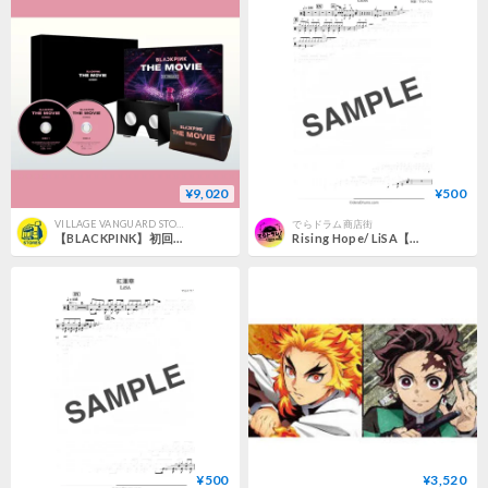
¥9,020
¥500
VILLAGE VANGUARD STORES
でらドラム商店街
【BLACKPINK】初回生産限定＜BD＞「BLACKPINK THE MOVIE」VVSTORES特典付き
Rising Hope/ LiSA【ドラム 譜】
¥500
¥3,520