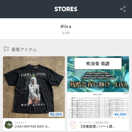
SNS
STORES
#lisa
31件
新着アイテム
¥6,050
¥6,000
yellow's
オーケストラ楽譜販売所
LISA×ANYMA BAD ANGEL TEE(NEW)
【吹奏楽譜／パート譜付】「鬼滅の刃」無限城編 主題歌「残酷な夜に輝け」- Shine in the Cruel Night (Wind Ensemble)