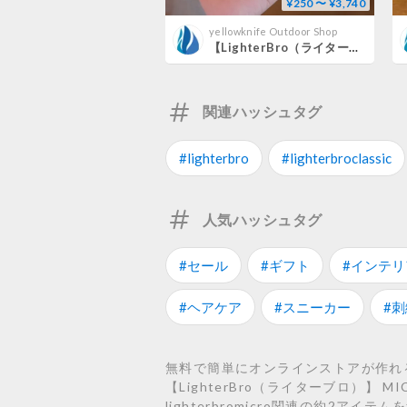
¥250 〜 ¥3,740
yellowknife Outdoor Shop
【LighterBro（ライターブロ）】 CLASSIC （クラシック）
関連ハッシュタグ
#lighterbro
#lighterbroclassic
人気ハッシュタグ
#セール
#ギフト
#インテリ
#ヘアケア
#スニーカー
#刺
無料で簡単にオンラインストアが作れるST
【LighterBro（ライターブロ）】 M
lighterbromicro関連の約2アイ