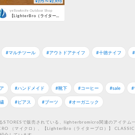
¥275 〜 ¥2,970
yellowknife Outdoor Shop
【LighterBro（ライターブロ）】 MICRO （マイクロ）
#マルチツール
#アウトドアナイフ
#十徳ナイフ
#
ア
#ハンドメイド
#靴下
#コーヒー
#sale
繍
#ピアス
#ブーツ
#オーガニック
ORESで販売されている、lighterbromicro関連のアイテ
ICRO （マイクロ）、【LighterBro（ライターブロ）】 CLAS
テムを紹介しています。