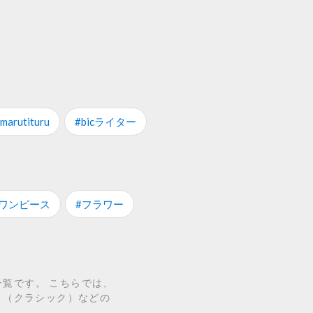
marutituru
#bicライター
#ワンピース
#フラワー
ム一覧です。 こちらでは、
SIC （クラシック）などの