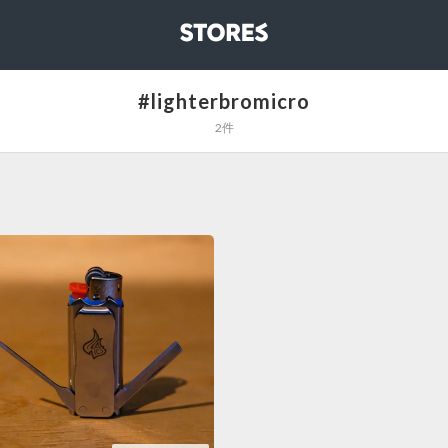
STORES
#lighterbromicro
2件