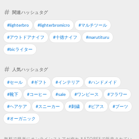
関連ハッシュタグ
#lighterbro
#lighterbromicro
#マルチツール
#アウトドアナイフ
#十徳ナイフ
#marutituru
#bicライター
人気ハッシュタグ
#セール
#ギフト
#インテリア
#ハンドメイド
#靴下
#コーヒー
#sale
#ワンピース
#フラワー
#ヘアケア
#スニーカー
#刺繍
#ピアス
#ブーツ
#オーガニック
無料で簡単にオンラインストアが作れるSTORESで販売されてい