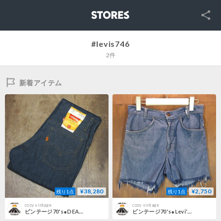
SNS
STORES
#levis746
2件
新着アイテム
¥38,280
¥2,750
残り1点
残り1点
cozy vintage
cozy vintage
ビンテージ70's●DEADSTOCK Levi's 746-0317 size W27 L30●250930n4-m-pnt-jns-w27リーバイスデッドストックジーンズメンズ古着
ビンテージ70's●Levi's 746バットダイデニムカットオフショーツW29 L34●200810n6-m-sht-w29 1970sリーバイスショートパンツ