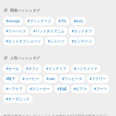
関連ハッシュタグ
#vintage
#ヴィンテージ
#70s
#levis
#リーバイス
#バットダイデニム
#カットオフ
#カットオフショーツ
#ショーツ
#ビンテージ
人気ハッシュタグ
#セール
#ギフト
#インテリア
#ハンドメイド
#靴下
#コーヒー
#sale
#ワンピース
#フラワー
#ヘアケア
#スニーカー
#刺繍
#ピアス
#ブーツ
#オーガニック
無料で簡単にオンラインストアが作れるSTORESで販売されてい