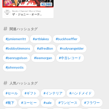
¥2,580
Books Channel Music Shop
ザ・ジョニー・オーティス・ショウ / ライヴ・アット・モンタレー!（LPレコード）
関連ハッシュタグ
#jymiemerritt
#artblakey
#buckhoeffler
#bobbytimmons
#alfredlion
#rudyvangelder
#bennygolson
#leemorgan
#中古レコード
#johnnyotis
人気ハッシュタグ
#セール
#ギフト
#インテリア
#ハンドメイド
#靴下
#コーヒー
#sale
#ワンピース
#フラワー