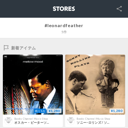
SNS
STORES
#leonardfeather
5件
新着アイテム
¥1,280
¥1,280
残り1点
Books Channel Music Shop
Books Channel Music Shop
オスカー・ピーターソン / メロウ・ムード [※国内盤,品番:ULS-1702-P］(LPレコード)
ソニー･ロリンズ / ソニー･ロリンズ･プレイズ [※国内盤,品番:HR-106-EV］(LPレコード)