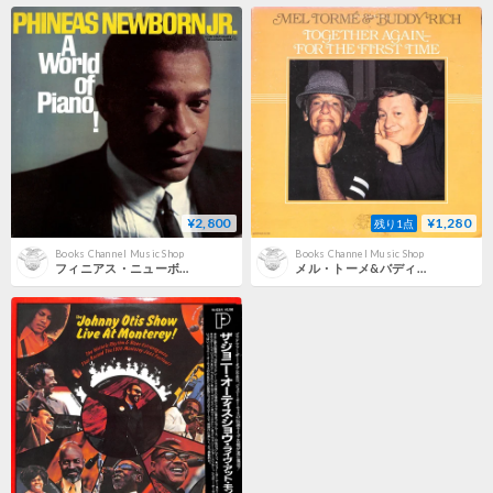
¥2,800
¥1,280
残り1点
Books Channel Music Shop
Books Channel Music Shop
フィニアス・ニューボーン・ジュニア / A World Of Piano ! [※輸入盤,生産国:US,品番:S7600］(LPレコード)
メル・トーメ&バディ・リッチ / Together Again-For The First Time [※輸入盤,生産国:US,品番:G-784］(LPレコード)