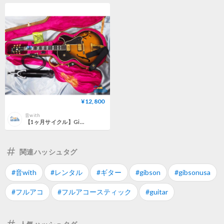
¥12,800
音with
【1ヶ月サイクル】Gibson USA L-4 CES＜G-0004＞
関連ハッシュタグ
#音with
#レンタル
#ギター
#gibson
#gibsonusa
#フルアコ
#フルアコースティック
#guitar
人気ハッシュタグ