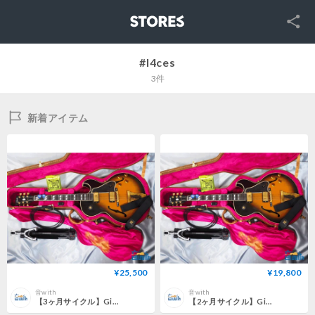
SNS
STORES
#l4ces
3件
新着アイテム
¥25,500
¥19,800
音with
音with
【3ヶ月サイクル】Gibson USA L-4 CES＜G-0004＞
【2ヶ月サイクル】Gibson USA L-4 CES＜G-0004＞