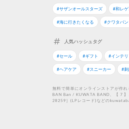
#サザンオールスターズ
#和レゲ
#海に行きたくなる
#クワタバン
人気ハッシュタグ
#セール
#ギフト
#インテリ
#ヘアケア
#スニーカー
#刺
無料で簡単にオンラインストアが作れるST
BAN Ban / KUWATA BAND、【 7
28259］(LPレコード)などのkuwa