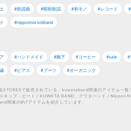
エ
#歌謡曲
#昭和歌謡
#和モノ
#レコード
ド
#nipponnorockband
ア
#ハンドメイド
#靴下
#コーヒー
#sale
繍
#ピアス
#ブーツ
#オーガニック
ORESで販売されている、kuwataband関連のアイテム一覧で
 】スキップ・ビート / KUWATA BAND、クワタバンド / Nippon No
taband関連の約7アイテムを紹介しています。