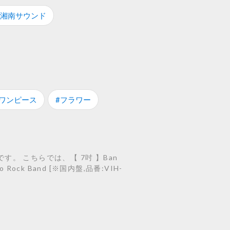
#湘南サウンド
#ワンピース
#フラワー
す。 こちらでは、【 7吋 】Ban
 Rock Band [※国内盤,品番:VIH-