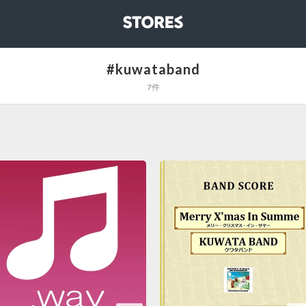
STORES
#kuwataband
7件