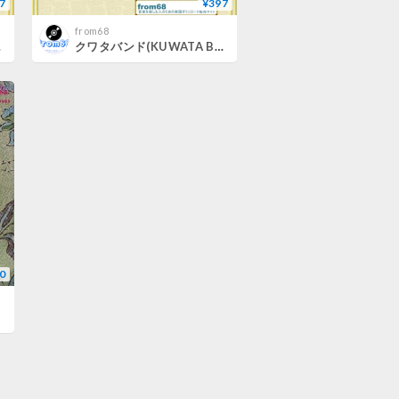
7
¥397
from68
譜 from68
クワタバンド(KUWATA BAND) 桑田佳祐 / BAN BAN BAN バンド・スコア(TAB譜) 楽譜 from68
0