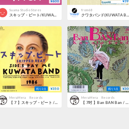
¥600
¥39
Suama Studio Stores
from68
スキップ・ビート/KUWATA BAND（カラオケ音源）
クワタバンド(KUWATA BAND) 桑田佳祐 / Merry X'mas In Summer(メリー・クリスマス・イン・サマー) バンド・スコア(TAB譜) 楽
¥350
¥30
残り2点
残り1点
MeraMera Records
MeraMera Records
【 7 】スキップ・ビート / KUWATA BAND
【 7吋 】Ban BAN Ban / KUWATA BAND