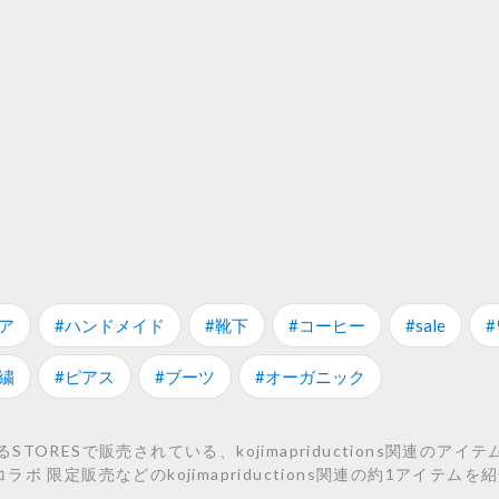
ア
#ハンドメイド
#靴下
#コーヒー
#sale
繍
#ピアス
#ブーツ
#オーガニック
ORESで販売されている、kojimapriductions関連のアイ
 第2弾コラボ 限定販売などのkojimapriductions関連の約1アイテ