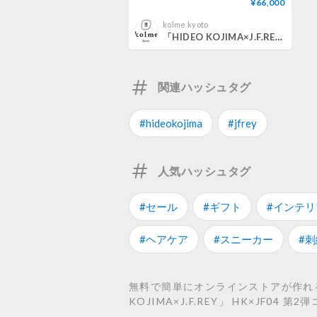
¥66,000
kolme kyoto
「HIDEO KOJIMA×J.F.REY」 HK×JF04 第2弾コラボ 限定販売
関連ハッシュタグ
#hideokojima
#jfrey
人気ハッシュタグ
#セール
#ギフト
#インテリ
#ヘアケア
#スニーカー
#刺
無料で簡単にオンラインストアが作れるST
KOJIMA×J.F.REY」 HK×JF04