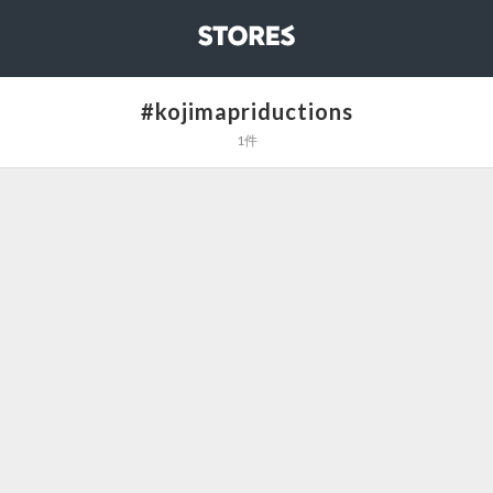
STORES
#kojimapriductions
1件