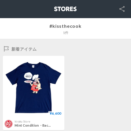
SNS
STORES
#kissthecook
1件
新着アイテム
¥6,600
kiraku Store
Mint Condition・Bacon is WHAT?! T-shirt size L