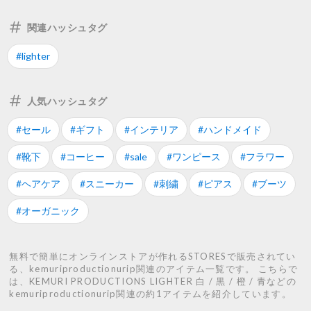
関連ハッシュタグ
#lighter
人気ハッシュタグ
#セール
#ギフト
#インテリア
#ハンドメイド
#靴下
#コーヒー
#sale
#ワンピース
#フラワー
#ヘアケア
#スニーカー
#刺繍
#ピアス
#ブーツ
#オーガニック
無料で簡単にオンラインストアが作れるSTORESで販売されてい
る、kemuriproductionurip関連のアイテム一覧です。 こちらで
は、KEMURI PRODUCTIONS LIGHTER 白 / 黒 / 橙 / 青などの
kemuriproductionurip関連の約1アイテムを紹介しています。