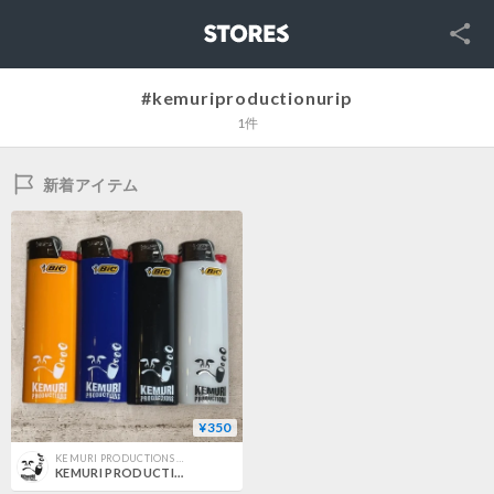
SNS
STORES
#kemuriproductionurip
1件
新着アイテム
¥350
KEMURI PRODUCTIONS ONLINE SHOP
KEMURI PRODUCTIONS LIGHTER 白 / 黒 / 橙 / 青