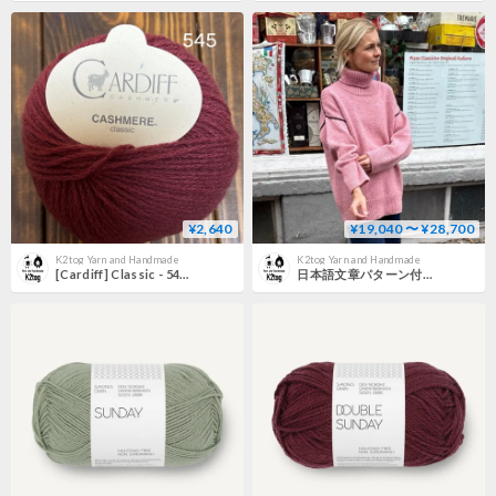
¥2,640
¥19,040 〜 ¥28,700
K2tog Yarn and Handmade
K2tog Yarn and Handmade
[Cardiff] Classic - 545 (Sapiens)
日本語文章パターン付キット Linea Sweater