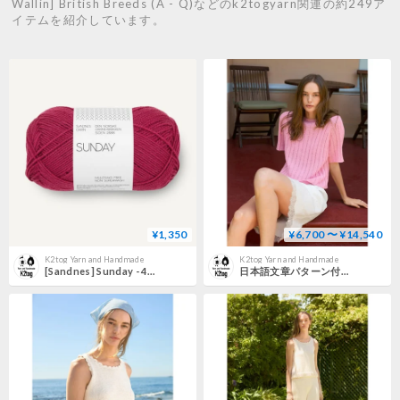
Wallin] British Breeds (A - Q)などのk2togyarn関連の約249ア
イテムを紹介しています。
¥1,350
¥6,700 〜 ¥14,540
K2tog Yarn and Handmade
K2tog Yarn and Handmade
[Sandnes] Sunday - 4255
日本語文章パターン付キット Elva Tee