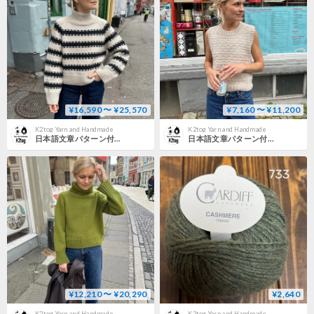
¥16,590 〜 ¥25,570
¥7,160 〜 ¥11,200
K2tog Yarn and Handmade
K2tog Yarn and Handmade
日本語文章パターン付キット Key Sweater
日本語文章パターン付キット Sille Slipover
¥12,210 〜 ¥20,290
¥2,640
K2tog Yarn and Handmade
K2tog Yarn and Handmade