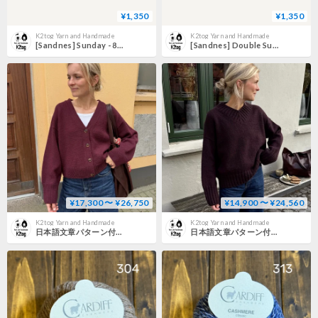
¥1,350
¥1,350
K2tog Yarn and Handmade
K2tog Yarn and Handmade
[Sandnes] Sunday - 8521
[Sandnes] Double Sunday - 4372
¥17,300 〜 ¥26,750
¥14,900 〜 ¥24,560
K2tog Yarn and Handmade
K2tog Yarn and Handmade
日本語文章パターン付キット Scarlet Cardigan
日本語文章パターン付キット Hannah Sweater V-neck