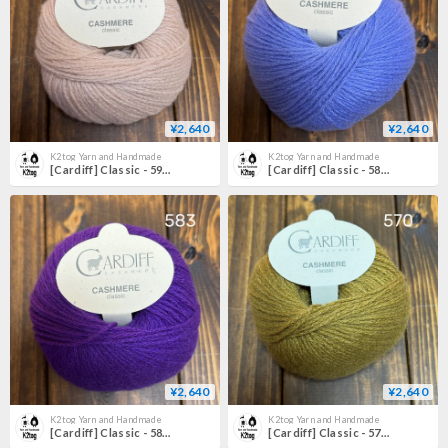
¥2,640
¥2,640
K2tog Yarn and Handmade
K2tog Yarn and Handmade
[Cardiff] Classic - 596 (Saki)
[Cardiff] Classic - 588 (Persian)
¥2,640
¥2,640
K2tog Yarn and Handmade
K2tog Yarn and Handmade
[Cardiff] Classic - 583 (Matador)
[Cardiff] Classic - 570 (Yatay)