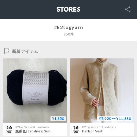
SNS
STORES
#k2togyarn
250件
新着アイテム
¥1,350
¥7,920 〜 ¥11,880
K2tog Yarn and Handmade
K2tog Yarn and Handmade
廃番色 [Sandnes] Sunday - 5581
Harbor Vest