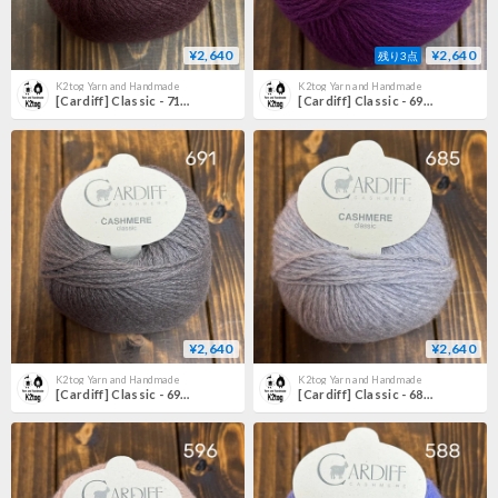
¥2,640
¥2,640
残り3点
K2tog Yarn and Handmade
K2tog Yarn and Handmade
[Cardiff] Classic - 718 (Buthan)
[Cardiff] Classic - 695 (Jasper)
¥2,640
¥2,640
K2tog Yarn and Handmade
K2tog Yarn and Handmade
[Cardiff] Classic - 691 (Sherpa)
[Cardiff] Classic - 685 (Pomice)