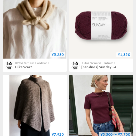
¥5,280
¥1,350
K2tog Yarn and Handmade
K2tog Yarn and Handmade
Hike Scarf
[Sandnes] Sunday - 4372
¥7,920
¥5,500 〜 ¥7,700