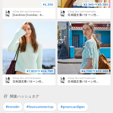
¥1,350
¥3,340 〜 ¥5,580
K2tog Yarn and Handmade
K2tog Yarn and Handmade
[Sandnes] Sunday - 8082
日本語文章パターン付キット Adeline Singlet
¥7,820 〜 ¥16,780
¥6,700 〜 ¥11,180
K2tog Yarn and Handmade
K2tog Yarn and Handmade
日本語文章パターン付キット Lyra Sweater
日本語文章パターン付キット Elodie Tee
関連ハッシュタグ
#irenelin
#fayesummertop
#gowncardigan