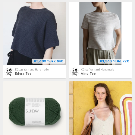
¥5,600 〜 ¥7,840
¥3,360 〜 ¥6,720
K2tog Yarn and Handmade
K2tog Yarn and Handmade
Edera Tee
Aino Tee