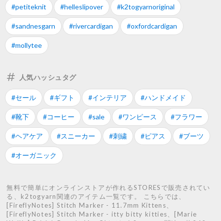
#petiteknit
#helleslipover
#k2togyarnoriginal
#sandnesgarn
#rivercardigan
#oxfordcardigan
#mollytee
人気ハッシュタグ
#セール
#ギフト
#インテリア
#ハンドメイド
#靴下
#コーヒー
#sale
#ワンピース
#フラワー
#ヘアケア
#スニーカー
#刺繍
#ピアス
#ブーツ
#オーガニック
無料で簡単にオンラインストアが作れるSTORESで販売されてい
る、k2togyarn関連のアイテム一覧です。 こちらでは、
[FireflyNotes] Stitch Marker - 11.7mm Kittens、
[FireflyNotes] Stitch Marker - itty bitty kitties、[Marie