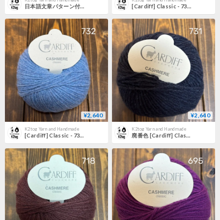
日本語文章パターン付キット Amy Sweater
[Cardiff] Classic - 733 (Baobab)
¥2,640
¥2,640
K2tog Yarn and Handmade
K2tog Yarn and Handmade
[Cardiff] Classic - 732 (Capo Nord)
廃番色 [Cardiff] Classic - 731 (Japan Blue)