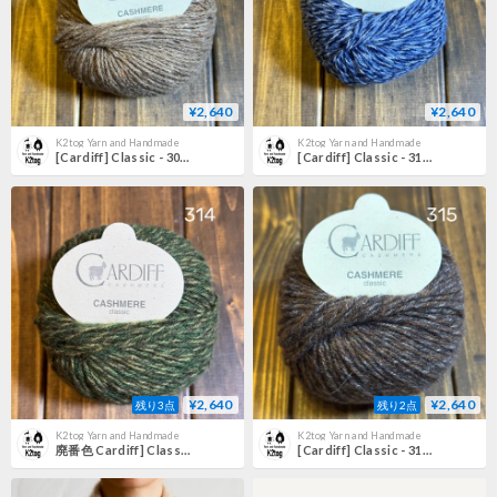
¥2,640
¥2,640
K2tog Yarn and Handmade
K2tog Yarn and Handmade
[Cardiff] Classic - 304 (Cruise)
[Cardiff] Classic - 313 (Lirica)
¥2,640
¥2,640
残り3点
残り2点
K2tog Yarn and Handmade
K2tog Yarn and Handmade
廃番色 Cardiff] Classic - 314 (Rebus)
[Cardiff] Classic - 315 (Tartan)