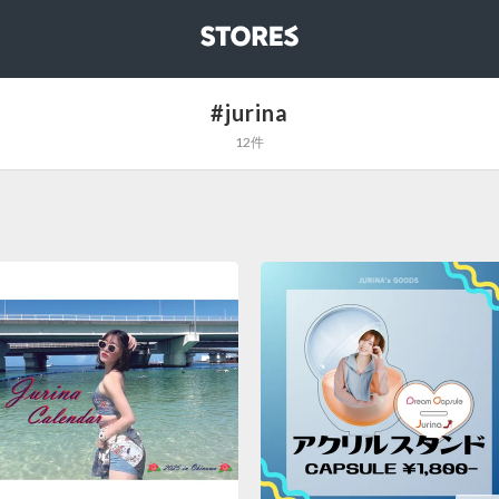
STORES
#jurina
12件