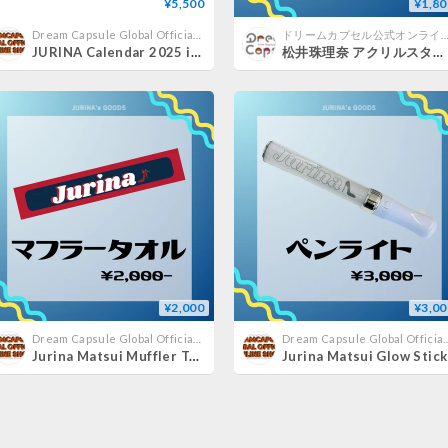
¥5,500
¥1,80
Dream Capsule Global Official Online Shop
ドリームカプセル公式オンラインショ
JURINA Calendar 2025 in Okinawa
松井珠理奈 アクリルスタンド《ドリームカプセル限定》
¥2,000
¥3,00
Dream Capsule Global Official Online Shop
Dream Capsule Global Off
Jurina Matsui Muffler Towel
Jurina Matsui Glow Stick