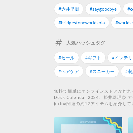
#赤井里樹
#saygoodbye
#c
#bridgestoneworldsola
#worldso
人気ハッシュタグ
#セール
#ギフト
#インテリ
#ヘアケア
#スニーカー
#刺
無料で簡単にオンラインストアが作れるST
Desk Calendar 2024、松
jurina関連の約12アイテムを紹介し