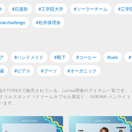
d
#応援歌
#工学院大学
#ソーラーチーム
#工学
larchallenge
#松井珠理奈
ア
#ハンドメイド
#靴下
#コーヒー
#sale
繍
#ピアス
#ブーツ
#オーガニック
ORESで販売されている、jurina関連のアイテム一覧です。 こちら
井珠理奈 アクリルスタンド《ドリームカプセル限定》、JURINA ペン
ています。