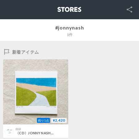
SNS
STORES
#jonnynash
1件
新着アイテム
¥2,420
残り1点
曲線
〈CD〉JONNY NASH｜POINT OF ENTRY