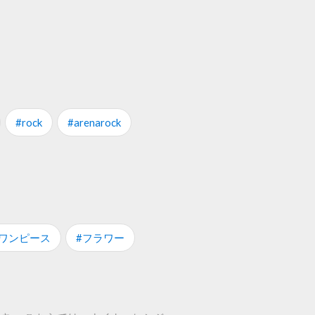
#rock
#arenarock
#ワンピース
#フラワー