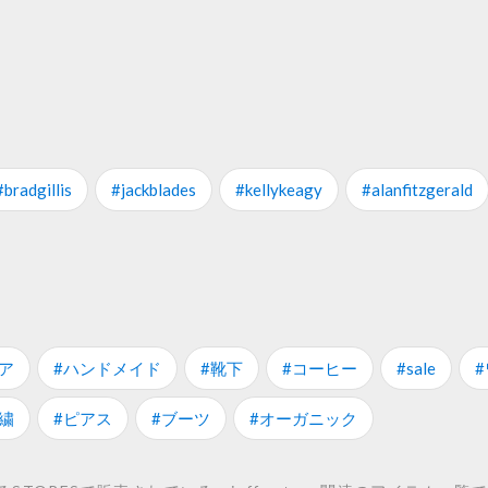
#bradgillis
#jackblades
#kellykeagy
#alanfitzgerald
ア
#ハンドメイド
#靴下
#コーヒー
#sale
繍
#ピアス
#ブーツ
#オーガニック