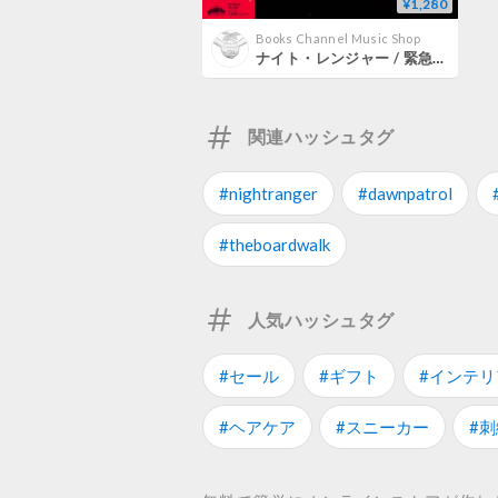
¥1,280
Books Channel Music Shop
ナイト・レンジャー / 緊急指令N.R. [※国内盤,品番:25AP 2487］ (LPレコード)
関連ハッシュタグ
#nightranger
#dawnpatrol
#theboardwalk
人気ハッシュタグ
#セール
#ギフト
#インテリ
#ヘアケア
#スニーカー
#刺