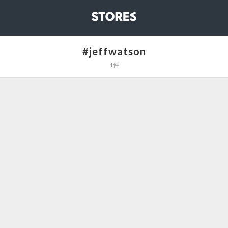
STORES
#jeffwatson
1件