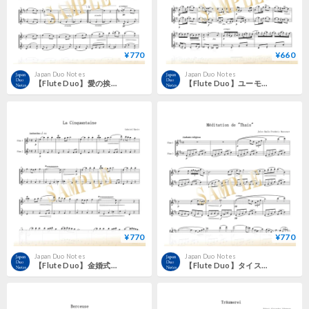
¥770
¥660
Japan Duo Notes
Japan Duo Notes
【Flute Duo】愛の挨拶（Salut d’Amour）／エドワード・エルガー
【Flute Duo】ユーモレスク Op.101-7（Humoresque）／アントニン・ドヴォルザーク
¥770
¥770
Japan Duo Notes
Japan Duo Notes
【Flute Duo】金婚式（La Cinquantaine）／ガブリエル・マリー
【Flute Duo】タイスの瞑想曲（Méditation from Thaïs）／ジュール・マスネ