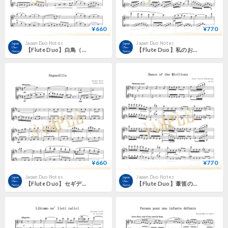
¥660
¥770
Japan Duo Notes
Japan Duo Notes
【Flute Duo】白鳥（動物の謝肉祭より）／カミーユ・サン＝サーンス
【Flute Duo】私のお父さん（オペラ《ジャンニ・スキッキ》より）／ジャコモ・プッチーニ
¥660
¥770
Japan Duo Notes
Japan Duo Notes
【Flute Duo】セギディーリャ（オペラ《カルメン》より）／ジョルジュ・ビゼー
【Flute Duo】葦笛の踊り（バレエ《くるみ割り人形》より）／ピョートル・イリイチ・チャイコフスキー