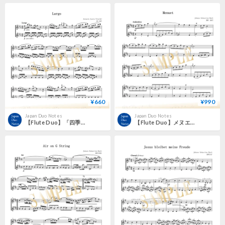
¥660
¥990
Japan Duo Notes
Japan Duo Notes
【Flute Duo】「四季」より《冬》第2楽章〈ラルゴ〉 RV297／アントニオ・ヴィヴァルディ
【Flute Duo】メヌエットとブーレ（管弦楽組曲第2番 BWV1067 より）／ヨハン・ゼバスティアン・バッハ