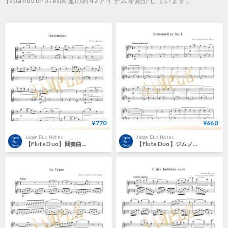
japanduonotes関連の約42アイテムを紹介しています。
¥770
¥660
Japan Duo Notes
Japan Duo Notes
【Flute Duo】間奏曲（オペラ《カヴァレリア・ルスティカーナ》より）／ピエトロ・マスカーニ
【Flute Duo】ジムノペディ第1番／エリック・サティ