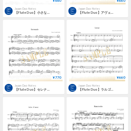
¥660
¥660
Japan Duo Notes
Japan Duo Notes
【Flute Duo】小さな羊飼い（Le Petit Berger）／クロード・ドビュッシー
【Flute Duo】アヴェ・マリア（Ave Maria）／シャルル・グノー
¥770
¥660
Japan Duo Notes
Japan Duo Notes
【Flute Duo】セレナーデ（弦楽四重奏曲 ヘ長調 Op.3-5 Hob.III:17より）／ヨーゼフ・ハイドン
【Flute Duo】ラルゴ「オンブラ・マイ・フ（Ombra mai fù）」／ゲオルク・フリードリヒ・ヘンデル