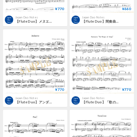
¥770
¥660
Japan Duo Notes
Japan Duo Notes
【Flute Duo】メヌエット《アルルの女》より／ジョルジュ・ビゼー
【Flute Duo】間奏曲（Intermezzo）《カルメン》より／ジョルジュ・ビゼー
¥770
¥770
Japan Duo Notes
Japan Duo Notes
【Flute Duo】アンダンテ K.315／W.A.モーツァルト
【Flute Duo】「歌の翼」による幻想曲／H.シュテックメスト（原曲：メンデルスゾーン）