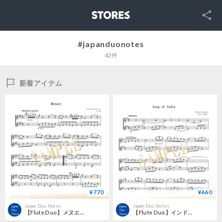
SNS
STORES
#japanduonotes
42件
新着アイテム
¥770
¥660
Japan Duo Notes
Japan Duo Notes
【Flute Duo】メヌエット ト長調 G.275／ルイジ・ボッケリーニ
【Flute Duo】インドの歌（オペラ《サトコ》より）／ニコライ・リムスキー＝コルサコフ