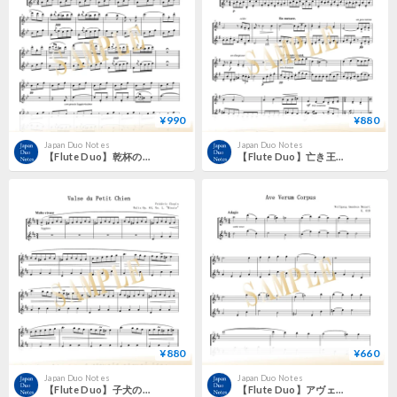
¥990
¥880
Japan Duo Notes
Japan Duo Notes
【Flute Duo】乾杯の歌（オペラ《椿姫》より）／ジュゼッペ・ヴェルディ
【Flute Duo】亡き王女のためのパヴァーヌ／モーリス・ラヴェル
¥880
¥660
Japan Duo Notes
Japan Duo Notes
【Flute Duo】子犬のワルツ（変ニ長調 作品64-1）／フレデリック・ショパン
【Flute Duo】アヴェ・ヴェルム・コルプス K.618／ヴォルフガング・アマデウス・モーツァルト