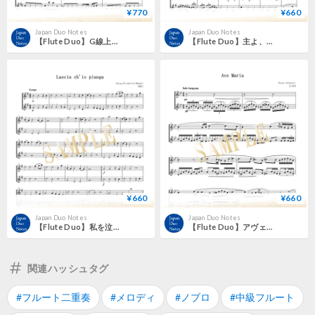
¥770
¥660
Japan Duo Notes
Japan Duo Notes
【Flute Duo】G線上のアリア BWV1068／ヨハン・ゼバスティアン・バッハ
【Flute Duo】主よ、人の望みの喜びよ BWV147／ヨハン・ゼバスティアン・バッハ
¥660
¥660
Japan Duo Notes
Japan Duo Notes
【Flute Duo】私を泣かせてください（オペラ《リナルド》より）／ゲオルク・フリードリヒ・ヘンデル
【Flute Duo】アヴェ・マリア D.839／フランツ・シューベルト
関連ハッシュタグ
#フルート二重奏
#メロディ
#ノブロ
#中級フルート