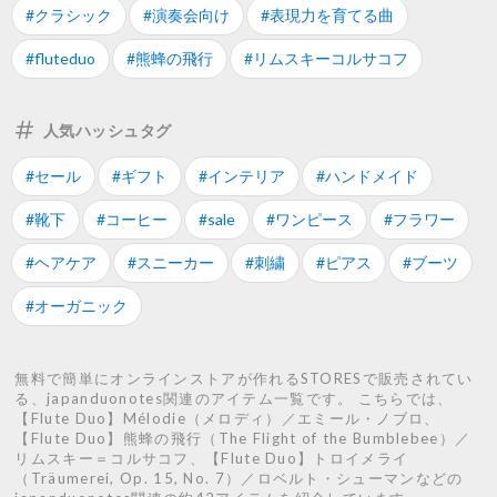
#クラシック
#演奏会向け
#表現力を育てる曲
#fluteduo
#熊蜂の飛行
#リムスキーコルサコフ
人気ハッシュタグ
#セール
#ギフト
#インテリア
#ハンドメイド
#靴下
#コーヒー
#sale
#ワンピース
#フラワー
#ヘアケア
#スニーカー
#刺繍
#ピアス
#ブーツ
#オーガニック
無料で簡単にオンラインストアが作れるSTORESで販売されてい
る、japanduonotes関連のアイテム一覧です。 こちらでは、
【Flute Duo】Mélodie（メロディ）／エミール・ノブロ、
【Flute Duo】熊蜂の飛行（The Flight of the Bumblebee）／
リムスキー＝コルサコフ、【Flute Duo】トロイメライ
（Träumerei, Op. 15, No. 7）／ロベルト・シューマンなどの