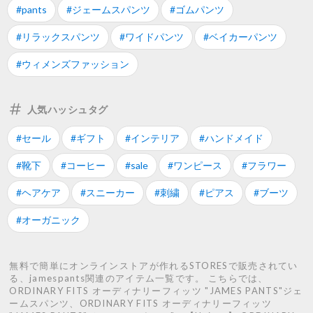
#pants
#ジェームスパンツ
#ゴムパンツ
#リラックスパンツ
#ワイドパンツ
#ベイカーパンツ
#ウィメンズファッション
人気ハッシュタグ
#セール
#ギフト
#インテリア
#ハンドメイド
#靴下
#コーヒー
#sale
#ワンピース
#フラワー
#ヘアケア
#スニーカー
#刺繍
#ピアス
#ブーツ
#オーガニック
無料で簡単にオンラインストアが作れるSTORESで販売されてい
る、jamespants関連のアイテム一覧です。 こちらでは、
ORDINARY FITS オーディナリーフィッツ "JAMES PANTS"ジェ
ームスパンツ、ORDINARY FITS オーディナリーフィッツ