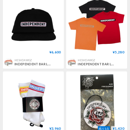
¥6,600
¥5,280
HESHDAWGZ
HESHDAWGZ
INDEPENDENT BAR LOGO SNAPBACK HAT
INDEPENDENT BAR LOGO TEE
¥3,960
¥1,430
残り1点