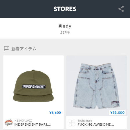
SNS
STORES
#indy
217件
新着アイテム
¥6,600
¥33,000
HESHDAWGZ
Sophomore
INDEPENDENT BAR LOGO SNAPBACK HAT
FUCKING AWESOME / x INDEPENDENT FA DOUBLE KNEE SHORT / LIGHT INDIGO