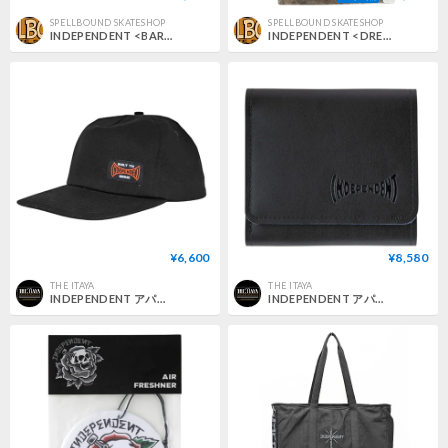
SPELLBOUND SKATESHOP
SPELLBOUND SKATESHOP
INDEPENDENT <BAR LOGO 2PACK SOCKS>
INDEPENDENT <DRESSEN SKULL ROSE AIRFRESHNER >
¥6,600
¥8,580
THE ITAYA
THE ITAYA
INDEPENDENT アパレル キャップ インディペンデント Built To Grind Snapback Independent Hat （Black）
INDEPENDENT アパレル 財布 インディペンデント Span Independent Tri-Fold Leather Wallet （Black）