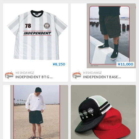
¥8,250
¥11,000
HESHDAWGZ
HESHDAWGZ
INDEPENDENT BTG GAME SHIRT JAPAN LIMITED
INDEPENDENT BASEPLATE CARGO SHORTS JAPAN LIMITED