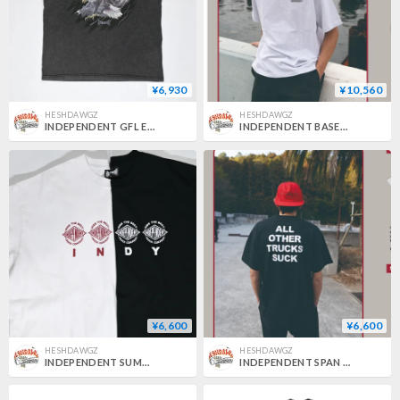
¥6,930
¥10,560
HESHDAWGZ
HESHDAWGZ
INDEPENDENT GFL EAGLE VINTAGE WASH TEE JAPAN LIMITED
INDEPENDENT BASEPLATE 3PACK TEE JAPAN LIMITED
¥6,600
¥6,600
HESHDAWGZ
HESHDAWGZ
INDEPENDENT SUMMIT SEAL INDY TEE JAPAN LIMITED
INDEPENDENT SPAN AOTS TEE JAPAN LIMITED