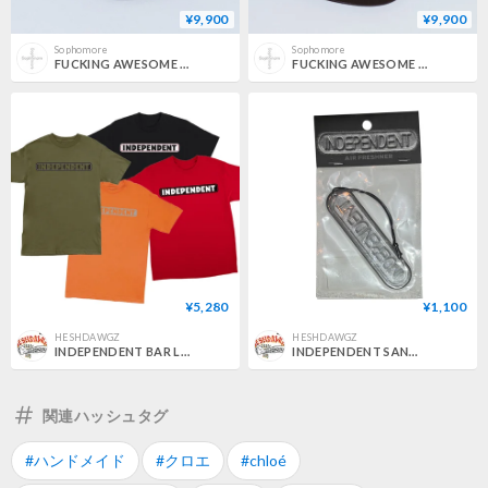
¥9,900
¥9,900
Sophomore
Sophomore
FUCKING AWESOME / x INDEPENDENT FA SPIRAL LOGO TRUCKER / BLACK + NAVY
FUCKING AWESOME / x INDEPENDENT FA SPIRAL LOGO TRUCKER / BLACK + WHITE
¥5,280
¥1,100
HESHDAWGZ
HESHDAWGZ
INDEPENDENT BAR LOGO TEE
INDEPENDENT SAND CAST AIR FRESHENER
関連ハッシュタグ
#ハンドメイド
#クロエ
#chloé