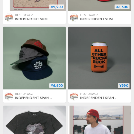
¥9,900
¥6,600
HESHDAWGZ
HESHDAWGZ
INDEPENDENT SUMMIT SEAL INDY SHORTS JAPAN LIMITED
INDEPENDENT SUMMIT SEAL INDY MESH HAT JAPAN LIMITED
¥6,600
¥990
HESHDAWGZ
HESHDAWGZ
INDEPENDENT SPAN AOTS 5PANEL HAT JAPAN LIMITED
INDEPENDENT SPAN AOTS KOOZIE JAPAN LIMITED