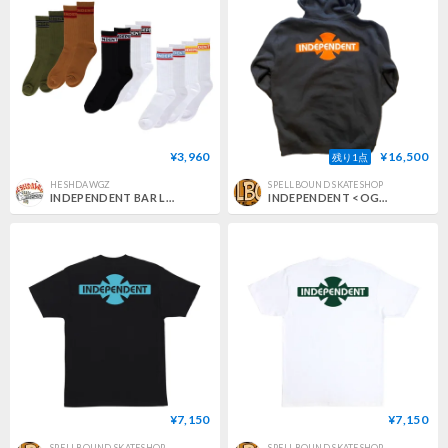
¥3,960
¥16,500
残り1点
HESHDAWGZ
SPELLBOUND SKATESHOP
INDEPENDENT BAR LOGO SOCKS 2PAIR SET
INDEPENDENT <OGBC LEGACY ZIP HOOD>
¥7,150
¥7,150
SPELLBOUND SKATESHOP
SPELLBOUND SKATESHOP