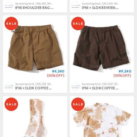
humming bird. ONLINE SHOP
humming bird. ONLINE SHOP
IFNI SHOULDER BAG [OLIVE]
IFNi × 1LDK REVERSIBLE SHOULDER BAG／BLUE
¥9,240
¥9,240
(30%OFF)
(30%OFF)
humming bird. ONLINE SHOP
humming bird. ONLINE SHOP
IFNi × 1LDK COFFEE DYE SHORTS／ESPRESSO
IFNi × 1LDK COFFEE DYE SHORTS／MOCHA