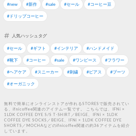
#new
#新作
#sale
#セール
#コーヒー豆
#ドリップコーヒー
人気ハッシュタグ
#セール
#ギフト
#インテリア
#ハンドメイド
#靴下
#コーヒー
#sale
#ワンピース
#フラワー
#ヘアケア
#スニーカー
#刺繍
#ピアス
#ブーツ
#オーガニック
無料で簡単にオンラインストアが作れるSTORESで販売されてい
る、ifnicoffee関連のアイテム一覧です。 こちらでは、IFNi ×
1LDK COFFEE DYE S/S T-SHIRT／BEIGE、IFNi × 1LDK
COFFEE DYE SOCKS／BEIGE、IFNi × 1LDK COFFEE DYE
SHORTS／MOCHAなどのifnicoffee関連の約36アイテムを紹介
しています。