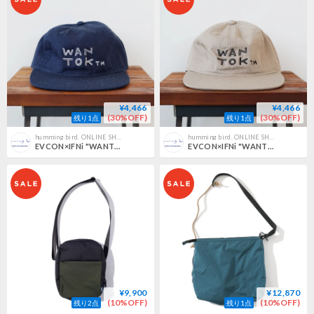
¥4,466
¥4,466
(30%OFF)
(30%OFF)
残り1点
残り1点
humming bird. ONLINE SHOP
humming bird. ONLINE SHOP
EVCON×IFNi "WANTOK CAP" [NAVY]
EVCON×IFNi "WANTOK CAP" [BEIGE]
¥9,900
¥12,870
(10%OFF)
(10%OFF)
残り2点
残り1点