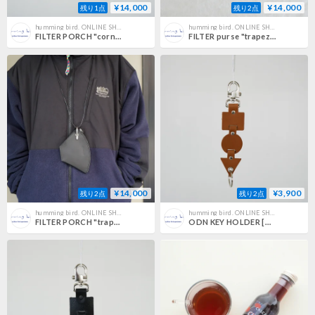
¥14,000
¥14,000
残り1点
残り2点
humming bird. ONLINE SHOP
humming bird. ONLINE SHOP
FILTER PORCH "corn" [BLACK]
FILTER purse "trapezoid" [COFFEE DYED]
¥14,000
¥3,900
残り2点
残り2点
humming bird. ONLINE SHOP
humming bird. ONLINE SHOP
FILTER PORCH "trapezoid" [BLACK]
ODN KEY HOLDER [COFFEE DYED]