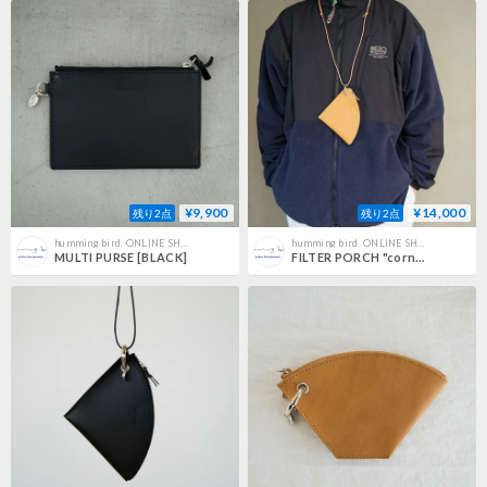
¥9,900
¥14,000
残り2点
残り2点
humming bird. ONLINE SHOP
humming bird. ONLINE SHOP
MULTI PURSE [BLACK]
FILTER PORCH "corn" [COFFEE DYED]