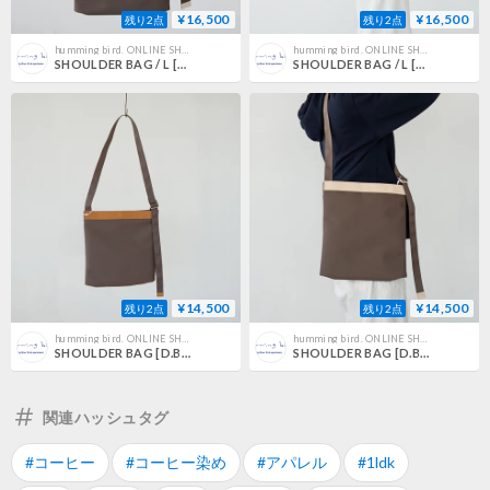
¥16,500
¥16,500
残り2点
残り2点
humming bird. ONLINE SHOP
humming bird. ONLINE SHOP
SHOULDER BAG / L [D.BEIGE × NATURAL]
SHOULDER BAG / L [D.BEIGE × COFFEE DYED]
¥14,500
¥14,500
残り2点
残り2点
humming bird. ONLINE SHOP
humming bird. ONLINE SHOP
SHOULDER BAG [D.BEIGE × COFFEE DYED]
SHOULDER BAG [D.BEIGE × NATURAL]
関連ハッシュタグ
#コーヒー
#コーヒー染め
#アパレル
#1ldk