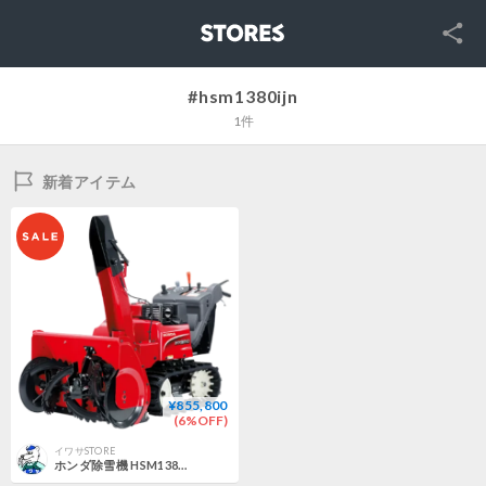
SNS
STORES
#hsm1380ijn
1件
新着アイテム
¥855,800
(6%OFF)
イワサSTORE
ホンダ除雪機 HSM1380i-JN 中型 ハイブリット 北海道・青森県・秋田県配達OK 8千円商品ギフト券キャンペーン（9月末迄）