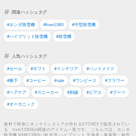
関連ハッシュタグ
#ホンダ除雪機
#hsm1380
#中型除雪機
#ハイブリッド除雪機
#除雪機
人気ハッシュタグ
#セール
#ギフト
#インテリア
#ハンドメイド
#靴下
#コーヒー
#sale
#ワンピース
#フラワー
#ヘアケア
#スニーカー
#刺繍
#ピアス
#ブーツ
#オーガニック
無料で簡単にオンラインストアが作れるSTORESで販売されてい
る、hsm1380ijn関連のアイテム一覧です。 こちらでは、ホンダ
除雪機 HSM1380i-JN 中型 ハイブリット 北海道・青森県・秋田