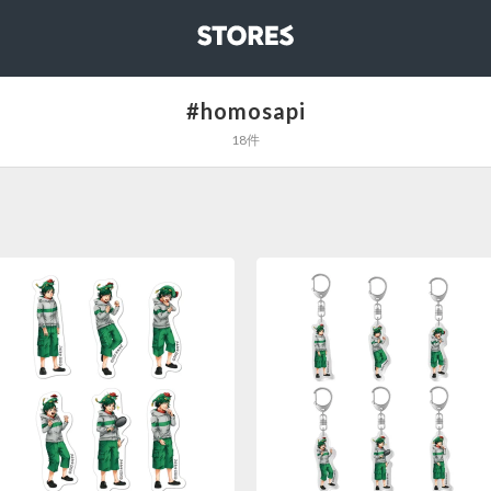
STORES
#homosapi
18件