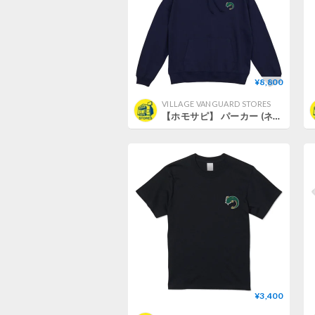
¥8,800
VILLAGE VANGUARD STORES
【ホモサピ】 パーカー (ネイビー) (ホモサピナマズ) (M)
¥3,400