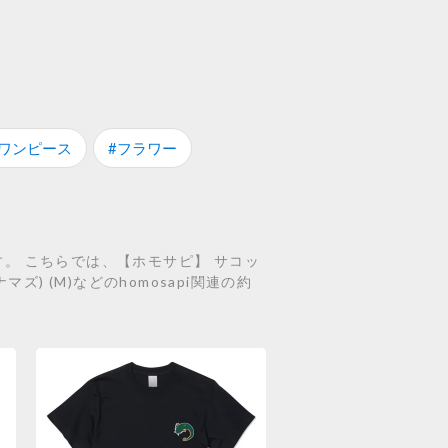
#ワンピース
#フラワー
す。 こちらでは、【ホモサピ】 サコッ
ズ) (M)などのhomosapi関連の約