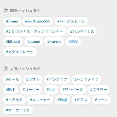
関連ハッシュタグ
#trump
#surftrump555
#ハースストーン
#シルヴァナス・ウィンドランナー
#シルヴァナス
#blizzard
#ayame
#manray
#眼鏡
#メタルフレーム
人気ハッシュタグ
#セール
#ギフト
#インテリア
#ハンドメイド
#靴下
#コーヒー
#sale
#ワンピース
#フラワー
#ヘアケア
#スニーカー
#刺繍
#ピアス
#ブーツ
#オーガニック