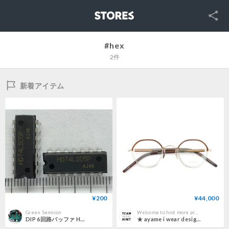
SNS
STORES
#hex
2件
新着アイテム
¥200
¥44,000
Green_Semicon
Welcome to hint more product.
DIP 6回路バッファ HD74LS05P (2個) 日立(現ルネサス)
★ ayame i wear design (アヤメ) / HEX ★