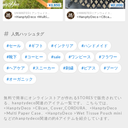
¥3,850
¥2,200
UNWASTED | アンウェイステッド
UNWASTED | アンウェイステッド
<HanptyDeco >Multi Paper Case
<HanptyDeco >CBcan_ Cover_CORDURA
人気ハッシュタグ
#セール
#ギフト
#インテリア
#ハンドメイド
#靴下
#コーヒー
#sale
#ワンピース
#フラワー
#ヘアケア
#スニーカー
#刺繍
#ピアス
#ブーツ
#オーガニック
無料で簡単にオンラインストアが作れるSTORESで販売されてい
る、hanptydeco関連のアイテム一覧です。 こちらでは、
<HanptyDeco >CBcan_ Cover_CORDURA、<HanptyDeco
>Multi Paper Case、<HanptyDeco >Wet Tissue Pouch mini
などのhanptydeco関連の約6アイテムを紹介しています。