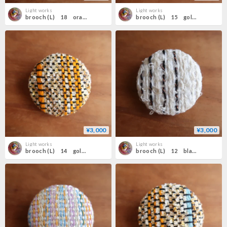
Light works
Light works
brooch (L) 18 orange×orange
brooch (L) 15 gold×colorful
¥3,000
¥3,000
Light works
Light works
brooch (L) 14 gold×orange
brooch (L) 12 black×white