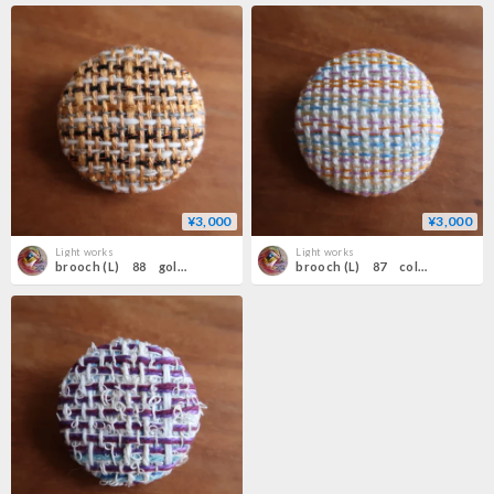
¥3,000
¥3,000
Light works
Light works
brooch (L) 88 gold×black
brooch (L) 87 colorful×white