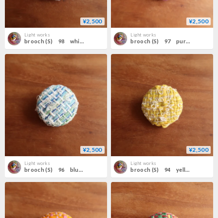
¥2,500
¥2,500
Light works
Light works
brooch (S) 98 white
brooch (S) 97 purple×blue
¥2,500
¥2,500
Light works
Light works
brooch (S) 96 blue×white
brooch (S) 94 yellow×white