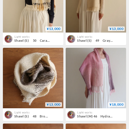
¥13,000
¥13,000
Light works
Light works
Shawl (S) 50 Caramel×Milk
Shawl (S) 49 Gray×White
¥13,000
¥18,000
Light works
Light works
Shawl (S) 48 Brown×White
Shawl (M) 46 Hydrangea