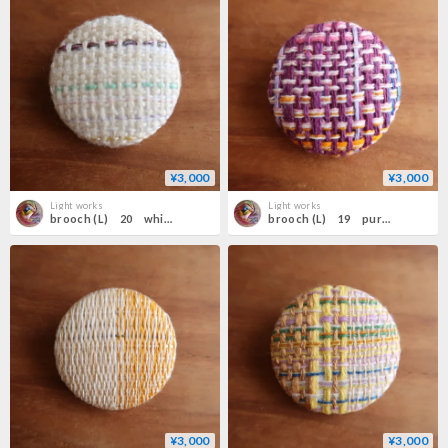
¥3,000
¥3,000
Light works
Light works
brooch (L) 20 white
brooch (L) 19 purple×pink
¥3,000
¥3,000