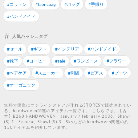
#コットン
#fabricbag
#バッグ
#手織り
#ハンドメイド
人気ハッシュタグ
#セール
#ギフト
#インテリア
#ハンドメイド
#靴下
#コーヒー
#sale
#ワンピース
#フラワー
#ヘアケア
#スニーカー
#刺繍
#ピアス
#ブーツ
#オーガニック
無料で簡単にオンラインストアが作れるSTORESで販売されてい
る、handwoven関連のアイテム一覧です。 こちらでは、【古
本】B268 HANDWOVEN January / february 2006、Shawl
(S) 1 Sakura、Shawl (S) 3 Skyなどのhandwoven関連の約
150アイテムを紹介しています。