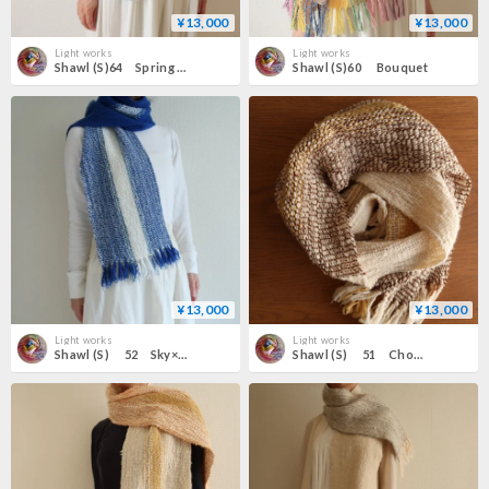
¥13,000
¥13,000
Light works
Light works
Shawl (S)64 Spring Water
Shawl (S)60 Bouquet
¥13,000
¥13,000
Light works
Light works
Shawl (S) 52 Sky×Snow
Shawl (S) 51 Chocolate×Milk