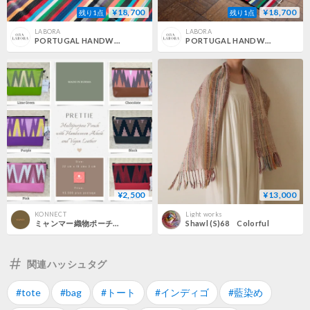
¥18,700
¥18,700
残り1点
残り1点
LABORA
LABORA
PORTUGAL HANDWOVEN COTTON RUG04
PORTUGAL HANDWOVEN COTTON RUG03
¥2,500
¥13,000
KONNECT
Light works
ミャンマー織物ポーチ/ Multipurpose Pouch
Shawl (S)68 Colorful
関連ハッシュタグ
#tote
#bag
#トート
#インディゴ
#藍染め