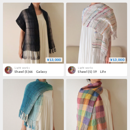
¥13,000
¥13,000
Light works
Light works
Shawl (S)66 Galaxy
Shawl (S) 19 Life