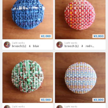
¥3,000
¥3,000
Light works
Light works
brooch (L) 6 blue
brooch (L) 4 red×orange
¥3,000
¥3,000
Light works
Light works