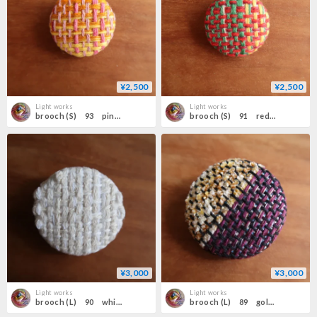
¥2,500
¥2,500
Light works
Light works
brooch (S) 93 pink×orange
brooch (S) 91 red×green
¥3,000
¥3,000
Light works
Light works
brooch (L) 90 white
brooch (L) 89 gold×purple