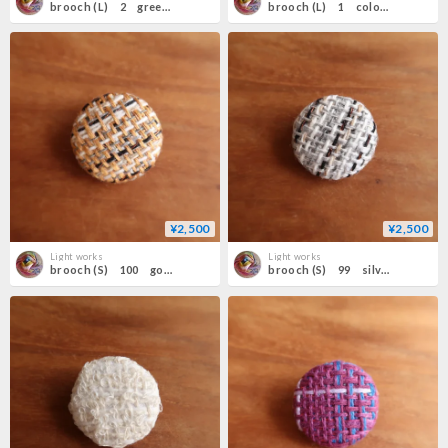
brooch (L) 2 green×blown
brooch (L) 1 colorful×white
¥2,500
¥2,500
Light works
Light works
brooch (S) 100 gold×black
brooch (S) 99 silver×black