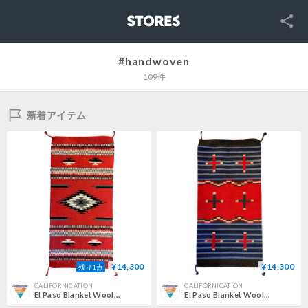
SNS
STORES
#handwoven
109件
新着アイテム
¥14,300
¥14,300
残り1点
CALIFORNICATION
CALIFORNICATION
El Paso Blanket Wool Rug Red
El Paso Blanket Wool Rug NV