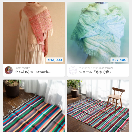
¥13,000
¥27,500
Light works
コハナコノハナ-草木と猫の小さなお店-
Shawl (S)80 Strawberry
ショール「さやぐ森」