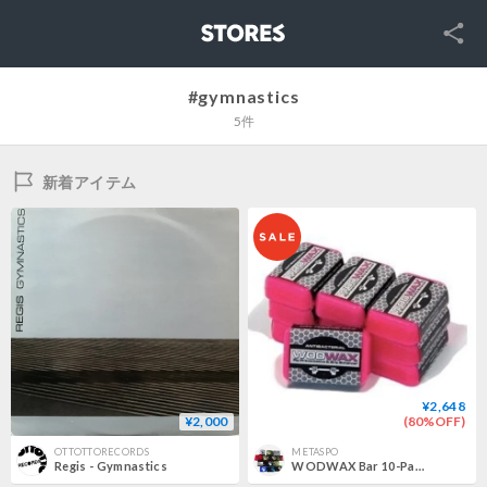
SNS
STORES
#gymnastics
5件
新着アイテム
¥2,648
¥2,000
(80%OFF)
OTTOTTORECORDS
METASPO
Regis - Gymnastics
WODWAX Bar 10-Pack (ウォッドワックス）/鉄棒用